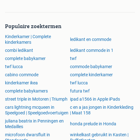
Populaire zoektermen
Kinderkamer | Complete
ledikant en commode
kinderkamers
combi ledikant
ledikant commode in 1
complete babykamer
twf
twf lucca
commode babykamer
cabino commode
complete kinderkamer
kinderkamer ikea
twf lucca
complete babykamers
futura twf
street triple in Motoren | Triumph
ipad a1566 in Apple iPads
cars lightning mcqueen in
c en a jas jongen in Kinderkleding
Speelgoed | Speelgoedvoertuigen
| Maat 158
juliana beatrix in Penningen en
honda prelude in Honda
Medailles
microfoon dwarsfluit in
winkelkast gebruikt in Kasten |