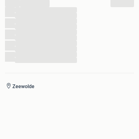
...
...
...
...
...
...
...
...
...
...
...
Zeewolde