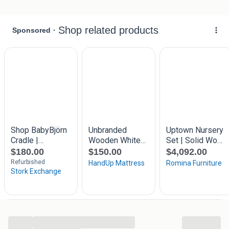
bevestigen, deze bevat 3 lades en een bladvergroter voor
het verzorgen van je kindje.
Onder het bed is een grote lade.
De bladvergroter heeft lichte schade, zie foto.
Bedje is al uit elkaar gehaald, de commode is nog 1 geheel.
...