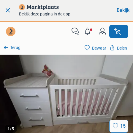
Bekijk
Bekijk deze pagina in de app
Terug
Bewaar
Delen
15
1
/
5