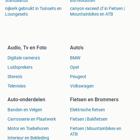
Standaards
Buffetkasten
nijkerk gebruikt in Tuinsets en
canyon exceed cf in Fietsen |
Loungesets
Mountainbikes en ATB
Audio, Tv en Foto
Auto's
Digitale camera's
BMW
Luidsprekers
Opel
Stereo's
Peugeot
Televisies
Volkswagen
Auto-onderdelen
Fietsen en Brommers
Banden en Velgen
Elektrische fietsen
Carrosserie en Plaatwerk
Fietsen | Bakfietsen
Motor en Toebehoren
Fietsen | Mountainbikes en
ATB
Interieur en Bekleding