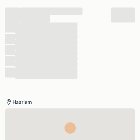
...
...
...
...
...
...
...
...
...
...
...
...
Haarlem