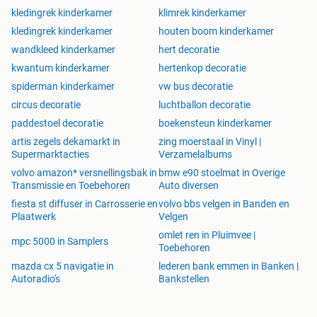
kledingrek kinderkamer
klimrek kinderkamer
kledingrek kinderkamer
houten boom kinderkamer
wandkleed kinderkamer
hert decoratie
kwantum kinderkamer
hertenkop decoratie
spiderman kinderkamer
vw bus decoratie
circus decoratie
luchtballon decoratie
paddestoel decoratie
boekensteun kinderkamer
artis zegels dekamarkt in
zing moerstaal in Vinyl |
Supermarktacties
Verzamelalbums
volvo amazon* versnellingsbak in
bmw e90 stoelmat in Overige
Transmissie en Toebehoren
Auto diversen
fiesta st diffuser in Carrosserie en
volvo bbs velgen in Banden en
Plaatwerk
Velgen
omlet ren in Pluimvee |
mpc 5000 in Samplers
Toebehoren
mazda cx 5 navigatie in
lederen bank emmen in Banken |
Autoradio's
Bankstellen