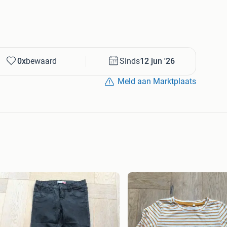
0x
bewaard
Sinds
12 jun '26
Meld aan Marktplaats