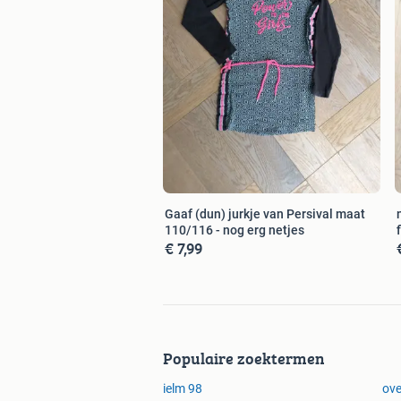
Gaaf (dun) jurkje van Persival maat
110/116 - nog erg netjes
€ 7,99
Populaire zoektermen
ielm 98
ove