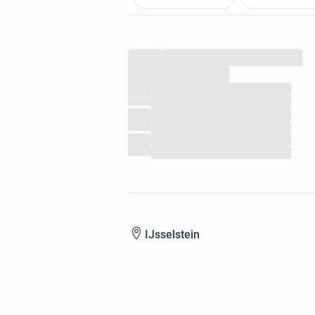
...
...
...
...
...
...
...
...
IJsselstein