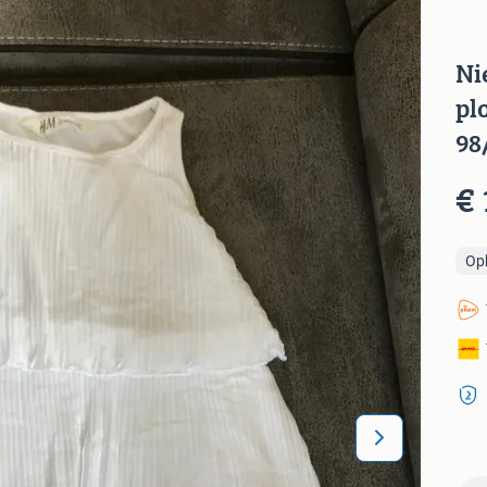
Ni
pl
98
€ 
Op