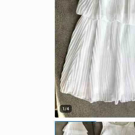
1
/
4