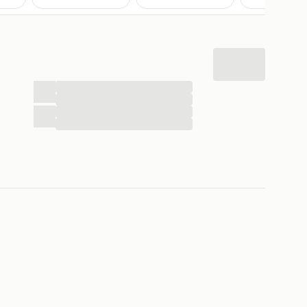
...
...
...
...