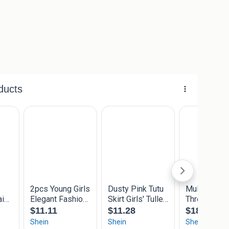
elaas
mstandigheden niet door kon gaan
s het te klein
k)
ce
oor 2,49