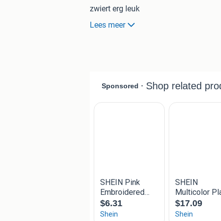
zwiert erg leuk
nog helemaal nieuw nooit gedragen h
Lees meer
gekocht voor een feestje wat door o
daarna geen gelegenheid gehad en nu i
komt uit rook- en huisdiervrij huis
ophalen in ijsselstein of verzenden (k
pakket al vanaf 3,15 incl. track en tra
met VIntedGO (voorheen homerr) al v
^p