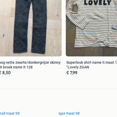
nog nette zwarte/donkergrijze skinny
Superleuk shirt name it maat 
fit broek name it 128
"Lovely ZGAN
€ 8,50
€ 7,99
rall maat 98
ajax maat 98