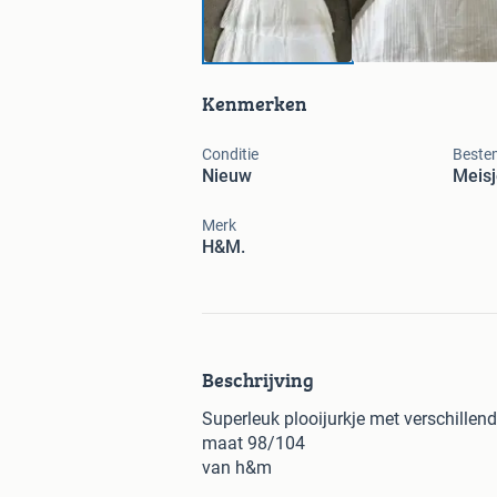
Kenmerken
Conditie
Beste
Nieuw
Meisj
Merk
H&M.
Beschrijving
Superleuk plooijurkje met verschillen
maat 98/104
van h&m