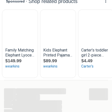
Nieuw
Zie ook mijn andere advertenties!
.
* IK DOE NIET AAN BETAALVERZOEK! *
Bij het plaatsen van deze advertentie was het niet
mogelijk om kopersbescherming
uit te zetten.
Let op! Deze advertentie is zonder
kopersbescherming.
...
...
...
...
...