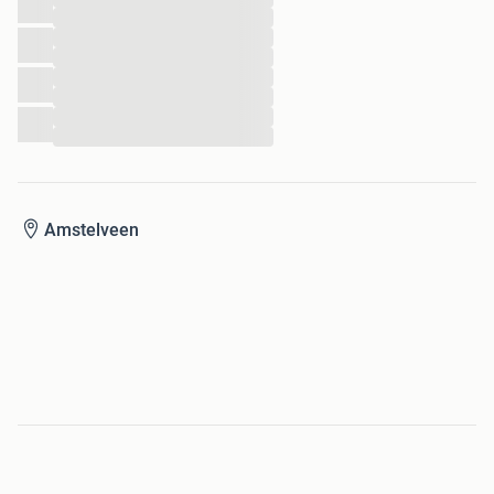
...
...
...
...
...
...
...
Amstelveen