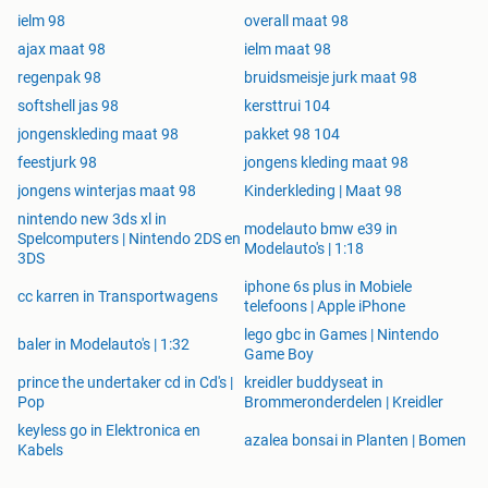
ielm 98
overall maat 98
ajax maat 98
ielm maat 98
regenpak 98
bruidsmeisje jurk maat 98
softshell jas 98
kersttrui 104
jongenskleding maat 98
pakket 98 104
feestjurk 98
jongens kleding maat 98
jongens winterjas maat 98
Kinderkleding | Maat 98
nintendo new 3ds xl in
modelauto bmw e39 in
Spelcomputers | Nintendo 2DS en
Modelauto's | 1:18
3DS
iphone 6s plus in Mobiele
cc karren in Transportwagens
telefoons | Apple iPhone
lego gbc in Games | Nintendo
baler in Modelauto's | 1:32
Game Boy
prince the undertaker cd in Cd's |
kreidler buddyseat in
Pop
Brommeronderdelen | Kreidler
keyless go in Elektronica en
azalea bonsai in Planten | Bomen
Kabels