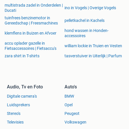
multistrada zadel in Onderdelen |
ino in Vogels | Overige Vogels
Ducati
tuinfrees benzinemotor in
pelletkachel in Kachels
Gereedschap | Freesmachines
hond wassen in Honden-
klemflens in Buizen en Afvoer
accessoires
accu oplader gazelle in
william lockie in Truien en Vesten
Fietsaccessoires | Fietsaccu's
zara shirt in T-shirts
tasverstuiver in Uiterlijk | Parfum
Audio, Tv en Foto
Auto's
Digitale camera's
BMW
Luidsprekers
Opel
Stereo's
Peugeot
Televisies
Volkswagen