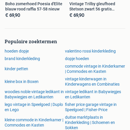
Boho zomerhoed Poesia d'Elite
Vintage Trilby gleufhoed
blauw rood raffia 57-58 nieuw
Stetson zwart 56 gratis
€ 69,90
€ 69,90
verzenden
Populaire zoektermen
hoeden dopje
valentino rossi kinderkleding
brand kinderkleding
dopje hoeden
commode vintage in Kinderkamer
kinder petten
| Commodes en Kasten
vintage kinderwagen in
kleine box in Boxen
Kinderwagens en Combinaties
woodies noble vintage ledikant in
vintage ledikant in Babywiegjes
Babywiegjes en Ledikanten
en Ledikanten
lego vintage in Speelgoed | Duplo
fisher price garage vintage in
en Lego
Speelgoed | Fisher-Price
duitse marktplaats in
kleine commode in Kinderkamer |
Kinderkleding | Schoenen en
Commodes en Kasten
Sokken