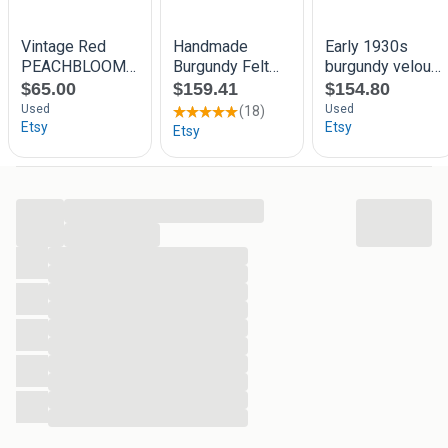
rechtstreeks bij ons in de categorie Dameshoeden voor de
actuele voorraad. Gebruik vervolgens het maatfilter om de
juiste maten te zien.
...
...
...
...
...
...
...
...
...
...
...
...