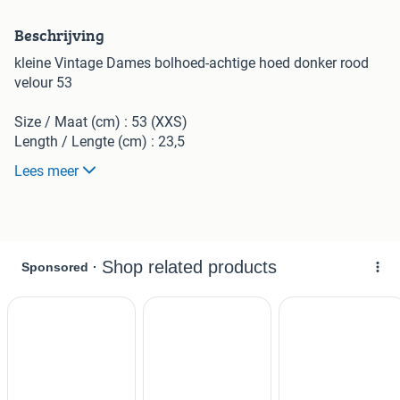
Beschrijving
kleine Vintage Dames bolhoed-achtige hoed donker rood
velour 53
Size / Maat (cm) : 53 (XXS)
Length / Lengte (cm) : 23,5
Width / Breedte (cm) : 22
Lees meer
Height / Hoogte (cm) : 14
Brim / Rand (cm) : 2 - 3
Material / Materiaal : Velour
Color / Kleur # : +/- 3004
Product Code: d-3004-53-1
Vaste prijs: €22,50 inclusief gratis verzenden binnen
Nederland.
Dit type hoed is ook verkrijgbaar in andere kleuren en
materialen. Zie hiervoor onze andere advertenties of kijk