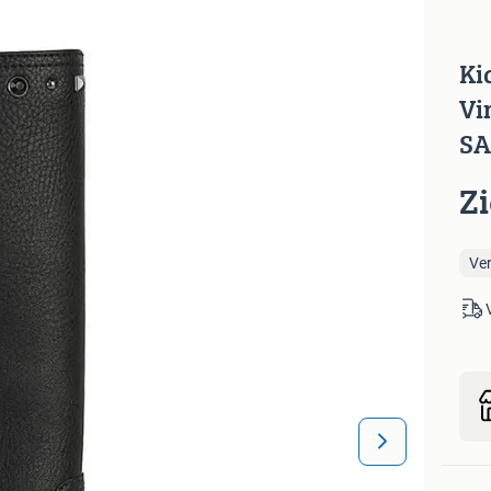
Ki
Vi
SA
Z
Ve