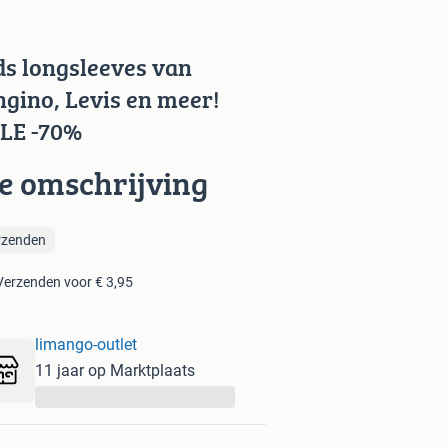
ds longsleeves van
ngino, Levis en meer!
LE -70%
ie omschrijving
rzenden
Verzenden voor € 3,95
limango-outlet
11 jaar op Marktplaats
...