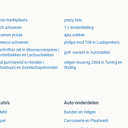
tse marktplaats
yeezy kids
tch schoenen
1:1 kinderkleding
hoenen prada
ajax sokken
amenco schoenen
philips mcd 708 in Luidsprekers
dschriften rek in Woonaccessoires |
golf -variant in Autoradio's
ntenbakken en Lectuurbakken
d purmerend in Honden |
velgen touareg 2004 in Tuning en
huahua's en Gezelschapshonden
Styling
uto's
Auto-onderdelen
BMW
Banden en Velgen
pel
Carrosserie en Plaatwerk