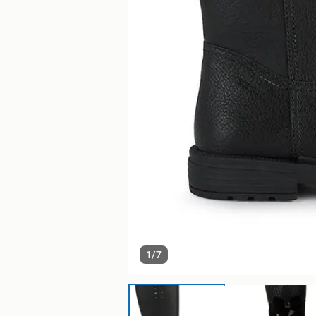
1
/
7