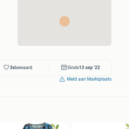
3x
bewaard
Sinds
13 sep '22
Meld aan Marktplaats