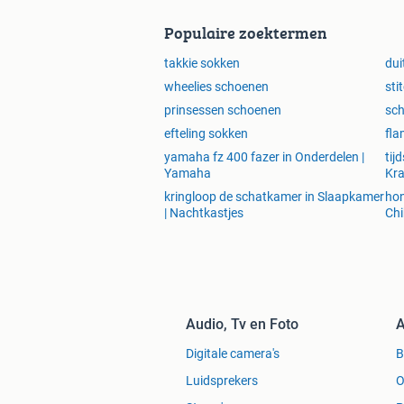
Populaire zoektermen
takkie sokken
dui
wheelies schoenen
sti
prinsessen schoenen
sc
efteling sokken
fl
yamaha fz 400 fazer in Onderdelen |
tij
Yamaha
Kra
kringloop de schatkamer in Slaapkamer
hon
| Nachtkastjes
Chi
Audio, Tv en Foto
A
Digitale camera's
Luidsprekers
O