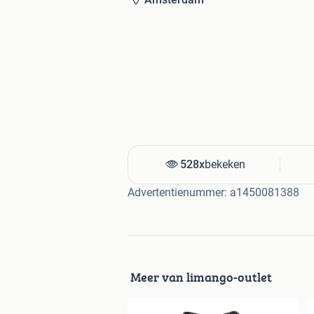
528x
bekeken
Advertentienummer: a1450081388
Meer van limango-outlet