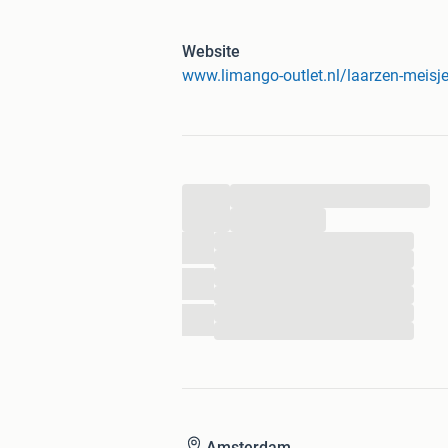
voor bodemprijzen!
Website
• Jaarlijks meer dan 100.000 tevrede
www.limango-outlet.nl/laarzen-meisj
• Dagelijks nieuwe aanbiedingen va
• Altijd de goedkoopste
• Snelle levering
...
• Tijdelijk aanbod
...
...
...
...
...
...
...
Amsterdam