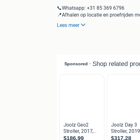
📞Whatsapp: +31 85 369 6796
📍Afhalen op locatie en proefrijden mo
📦Verzending Mogelijk Via Onze Webs
Lees meer
www. Ecobuggy .nl
Wij zetten wekelijks nieuwe kinderwag
Ben je op zoek naar een premium kind
Klik op mijn advertentiepagina of nee