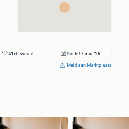
41x
bewaard
Sinds
17 mar '26
Meld aan Marktplaats