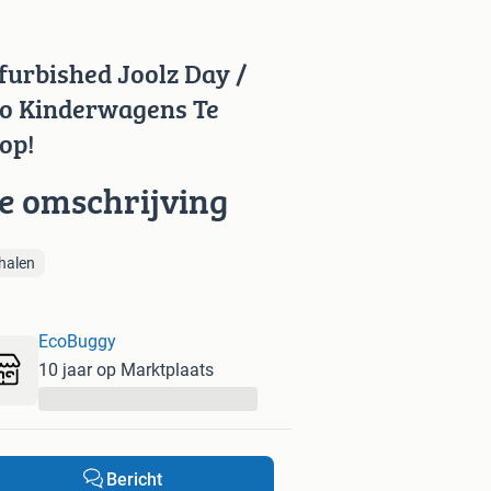
furbished Joolz Day /
o Kinderwagens Te
op!
ie omschrijving
halen
EcoBuggy
10 jaar op Marktplaats
...
Bericht