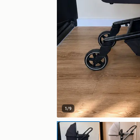
1
/
9