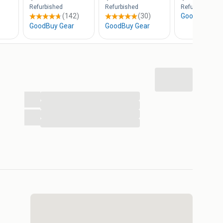
...
...
...
...