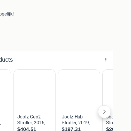
gelijk!
ite
ens online, dus houdt de pagina gerust in de gaten.
erwagen voor een schappelijke prijs?
m een kijkje op onze website voor het actuele aanbod.