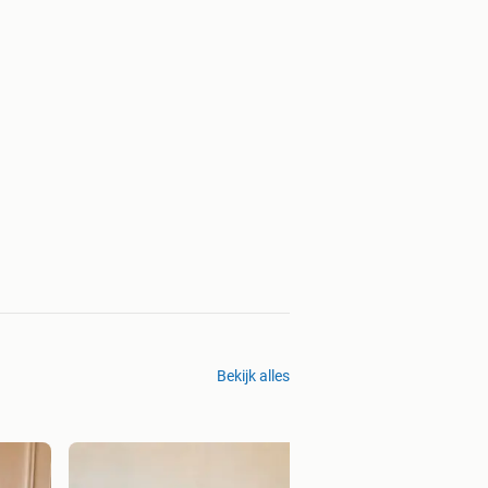
Bekijk alles
Joolz Day + Timel