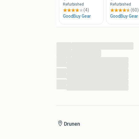
...
...
...
...
...
...
...
...
Drunen