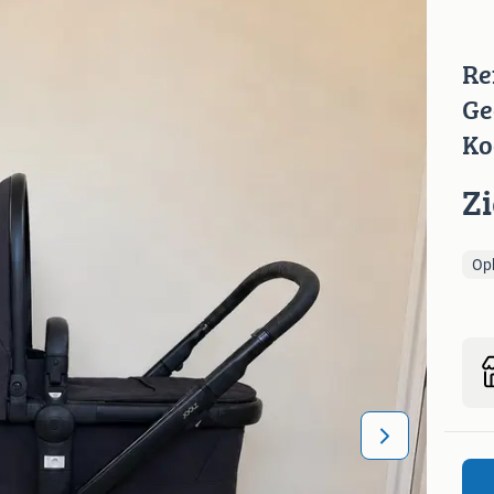
Re
Ge
Ko
Z
Op