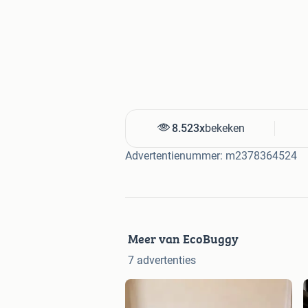
8.523x
bekeken
Advertentienummer: m2378364524
Meer van EcoBuggy
7 advertenties