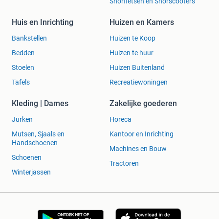
Snorfietsen en Snorscooters
Huis en Inrichting
Huizen en Kamers
Bankstellen
Huizen te Koop
Bedden
Huizen te huur
Stoelen
Huizen Buitenland
Tafels
Recreatiewoningen
Kleding | Dames
Zakelijke goederen
Jurken
Horeca
Mutsen, Sjaals en
Kantoor en Inrichting
Handschoenen
Machines en Bouw
Schoenen
Tractoren
Winterjassen