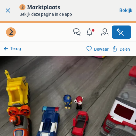
Bekijk
Bekijk deze pagina in de app
Terug
Bewaar
Delen