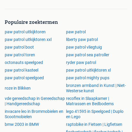
Populaire zoektermen
paw patrol uitkijktoren
paw patrol
paw patrol uitkijktoren xxl
liberty paw patrol
paw patrol boot
paw patrol vliegtuig
paw patrol toren
paw patrol sea patroller
octonauts speelgoed
ryder paw patrol
paw patrol kasteel
paw patrol uitkijktoren xl
paw patrol speelgoed
paw patrol mighty pups
bronzen armband in Kunst | Niet-
roze in Blikken
Westerse kunst
vde gereedschap in Gereedschap
recoflex in Slaapkamer |
| Handgereedschap
Matrassen en Bedbodems
invacare leo in Brommobielen en
lego 41595 in Speelgoed | Duplo
Scootmobielen
en Lego
bmw 2003 in BMW
raptobike in Fietsen | Ligfietsen