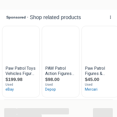
...
...