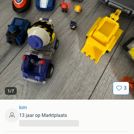
3
1
/
7
kim
13 jaar op Marktplaats
...