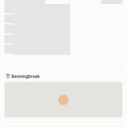
...
...
...
...
...
...
...
...
...
...
Benningbroek