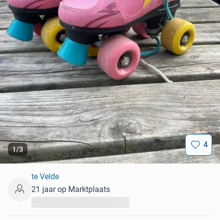
4
1
/
3
te Velde
21 jaar op Marktplaats
...