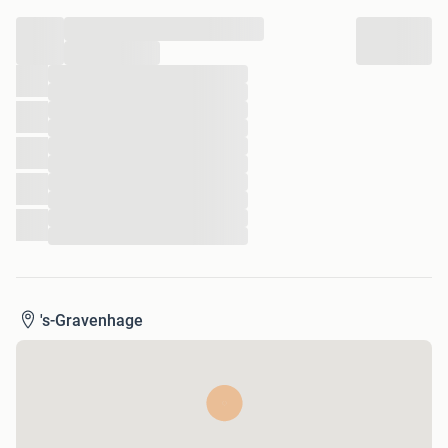
...
...
...
...
...
...
...
...
...
...
...
...
's-Gravenhage