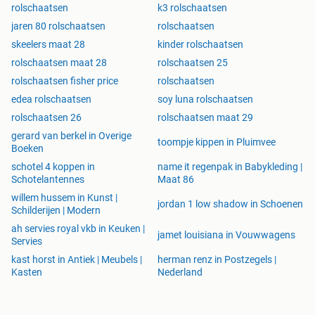
rolschaatsen
k3 rolschaatsen
jaren 80 rolschaatsen
rolschaatsen
skeelers maat 28
kinder rolschaatsen
rolschaatsen maat 28
rolschaatsen 25
rolschaatsen fisher price
rolschaatsen
edea rolschaatsen
soy luna rolschaatsen
rolschaatsen 26
rolschaatsen maat 29
gerard van berkel in Overige
toompje kippen in Pluimvee
Boeken
schotel 4 koppen in
name it regenpak in Babykleding |
Schotelantennes
Maat 86
willem hussem in Kunst |
jordan 1 low shadow in Schoenen
Schilderijen | Modern
ah servies royal vkb in Keuken |
jamet louisiana in Vouwwagens
Servies
kast horst in Antiek | Meubels |
herman renz in Postzegels |
Kasten
Nederland