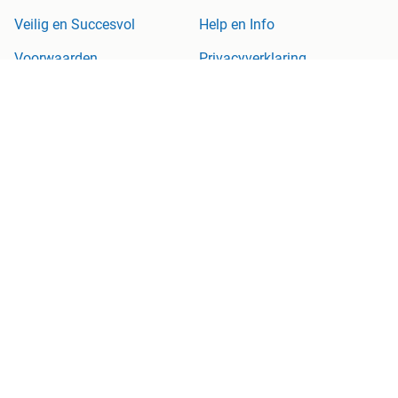
Veilig en Succesvol
Help en Info
Voorwaarden
Privacyverklaring
Cookiebeleid
Privacyvoorkeuren
Over Marktplaats
Werken bij
Perskamer
Adevinta
2dehands
2ememain
Sitemap
Marktplaats is, voor zover wettelijk toegestaan, niet aansprakelijk
voor (gevolg)schade die voortkomt uit het gebruik van deze site,
dan wel uit fouten of ontbrekende functionaliteiten op deze site.
Copyright © 2026 Marktplaats B.V. Alle rechten voorbehouden.