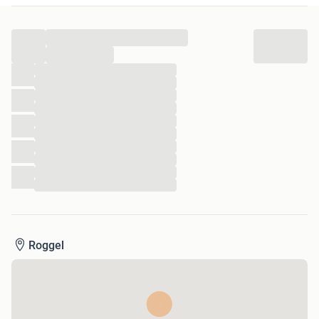
...
...
...
...
...
...
...
...
...
...
...
...
Roggel