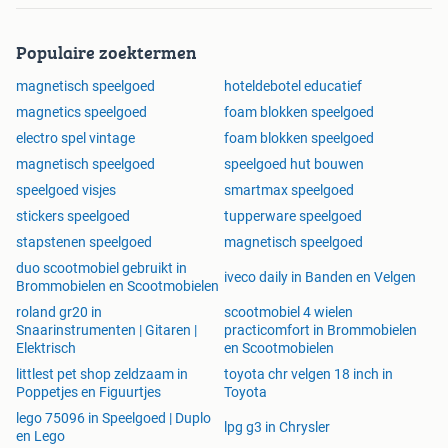
Populaire zoektermen
magnetisch speelgoed
hoteldebotel educatief
magnetics speelgoed
foam blokken speelgoed
electro spel vintage
foam blokken speelgoed
magnetisch speelgoed
speelgoed hut bouwen
speelgoed visjes
smartmax speelgoed
stickers speelgoed
tupperware speelgoed
stapstenen speelgoed
magnetisch speelgoed
duo scootmobiel gebruikt in
iveco daily in Banden en Velgen
Brommobielen en Scootmobielen
roland gr20 in
scootmobiel 4 wielen
Snaarinstrumenten | Gitaren |
practicomfort in Brommobielen
Elektrisch
en Scootmobielen
littlest pet shop zeldzaam in
toyota chr velgen 18 inch in
Poppetjes en Figuurtjes
Toyota
lego 75096 in Speelgoed | Duplo
lpg g3 in Chrysler
en Lego