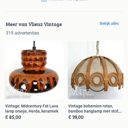
Meer van Vlienz Vintage
Bekijk alles
319 advertenties
Vintage, Midcentury Fat Lava
Vintage bohemien rotan,
lamp oranje, Herda, keramiek
bamboo hanglamp met stof,
€ 85,00
€ 39,00
retro