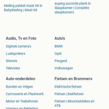
auping auronde plank in
kleding pakket maat 68 in
Slaapkamer | Complete
Babykleding | Maat 68
slaapkamers
Audio, Tv en Foto
Auto's
Digitale camera's
BMW
Luidsprekers
Opel
Stereo's
Peugeot
Televisies
Volkswagen
Auto-onderdelen
Fietsen en Brommers
Banden en Velgen
Elektrische fietsen
Carrosserie en Plaatwerk
Fietsen | Bakfietsen
Motor en Toebehoren
Fietsen | Mountainbikes en
ATB
Interieur en Bekleding