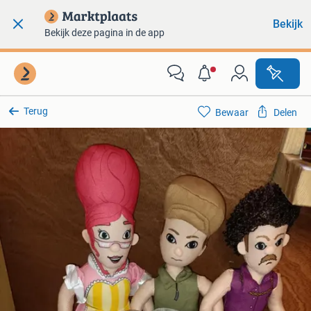
Bekijk
Bekijk deze pagina in de app
Terug
Bewaar
Delen