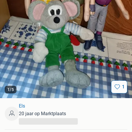
1
1
/
5
Els
20 jaar op Marktplaats
...