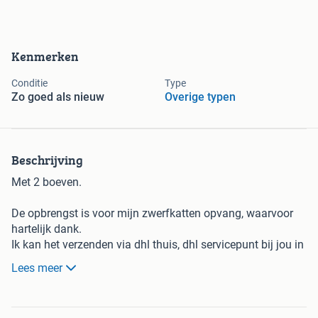
Kenmerken
Conditie
Type
Zo goed als nieuw
Overige typen
Beschrijving
Met 2 boeven.
De opbrengst is voor mijn zwerfkatten opvang, waarvoor
hartelijk dank.
Ik kan het verzenden via dhl thuis, dhl servicepunt bij jou in
de buurt of post.nl met track en trace code.
Lees meer
Uiteraard wordt het zorgvuldig verpakt.
Verzendkosten en risico van verzending zijn voor de koper.