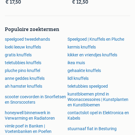
€ 17,50
€ 12,50
Populaire zoektermen
speelgoed tweedehands
Speelgoed | Knuffels en Pluche
loeki leeuw knuffels
kermis knuffels
gratis knuffels
kikker en vriendjes knuffels
teletubbies knuffels
ikea muis
pluche pino knuffel
gehaakte knuffels
anne geddes knuffels
lidl knuffels
ah hamster knuffels
teletubbies speelgoed
kunstbloemen ptmd in
scooter coevorden in Snorfietsen
Woonaccessoires | Kunstplanten
en Snorscooters
en Kunstbloemen
honeywell binnenwerk in
contactslot opel in Elektronica en
Verwarming en Radiatoren
Kabels
vimle poef in Banken |
stuurnaaf fiat in Besturing
Voetenbanken en Poefen