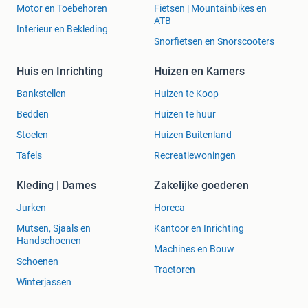
Motor en Toebehoren
Fietsen | Mountainbikes en
ATB
Interieur en Bekleding
Snorfietsen en Snorscooters
Huis en Inrichting
Huizen en Kamers
Bankstellen
Huizen te Koop
Bedden
Huizen te huur
Stoelen
Huizen Buitenland
Tafels
Recreatiewoningen
Kleding | Dames
Zakelijke goederen
Jurken
Horeca
Mutsen, Sjaals en
Kantoor en Inrichting
Handschoenen
Machines en Bouw
Schoenen
Tractoren
Winterjassen