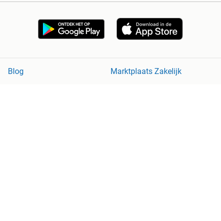
Blog
Marktplaats Zakelijk
Veilig en Succesvol
Help en Info
Voorwaarden
Privacyverklaring
Cookiebeleid
Privacyvoorkeuren
Over Marktplaats
Werken bij
Perskamer
Adevinta
2dehands
2ememain
Sitemap