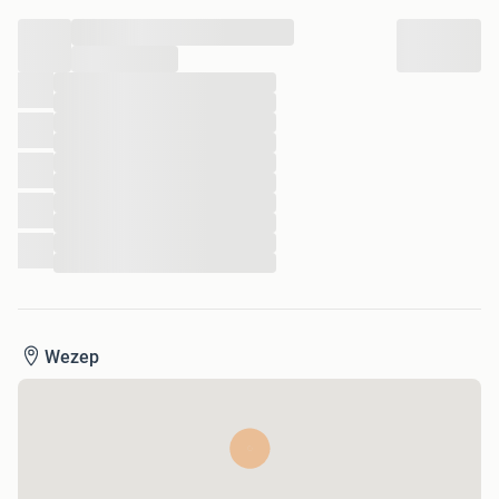
💌 Door slechte ervaringen werk ik alleen nog met
...
bankoverschrijving of betaalverzoek via de bank. Als dit
een probleem is dan liever niet reageren. Alvast bedankt.💌
...
Ben een betrouwbare verkoper. Zie mijn vele goede
...
...
beoordelingen.
...
...
Alles wat ik aanbied op Marktplaats is schoon en fris en
...
komen uit een huisdier- en rookvrije opslag. Kijk ook gerust
...
bij mijn andere advertenties. Bij interesse in meerdere
...
...
items, geldt één keer de verzendkosten.Als de advertentie
...
op Marktplaats staat, heb ik het nog te koop.
...
147
Wezep