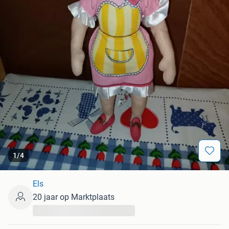
1
/
4
Els
20 jaar op Marktplaats
...