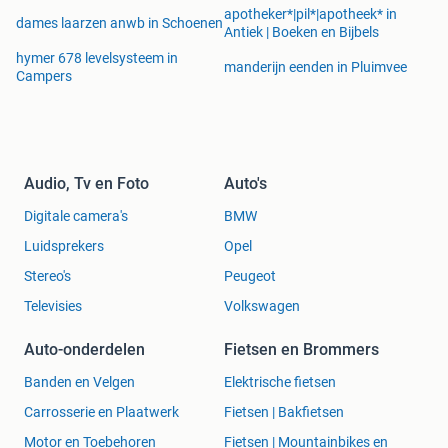
apotheker*|pil*|apotheek* in
dames laarzen anwb in Schoenen
Antiek | Boeken en Bijbels
hymer 678 levelsysteem in
manderijn eenden in Pluimvee
Campers
Audio, Tv en Foto
Auto's
Digitale camera's
BMW
Luidsprekers
Opel
Stereo's
Peugeot
Televisies
Volkswagen
Auto-onderdelen
Fietsen en Brommers
Banden en Velgen
Elektrische fietsen
Carrosserie en Plaatwerk
Fietsen | Bakfietsen
Motor en Toebehoren
Fietsen | Mountainbikes en