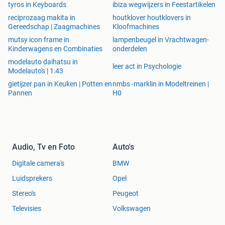
tyros in Keyboards
ibiza wegwijzers in Feestartikelen
reciprozaag makita in
houtklover houtklovers in
Gereedschap | Zaagmachines
Kloofmachines
mutsy icon frame in
lampenbeugel in Vrachtwagen-
Kinderwagens en Combinaties
onderdelen
modelauto daihatsu in
leer act in Psychologie
Modelauto's | 1:43
gietijzer pan in Keuken | Potten en
nmbs -marklin in Modeltreinen |
Pannen
H0
Audio, Tv en Foto
Auto's
Digitale camera's
BMW
Luidsprekers
Opel
Stereo's
Peugeot
Televisies
Volkswagen