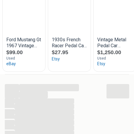
Dit soort trapauto's werden veel gebruikt in de jaren vijftig
tot zeventig en zijn nu gezocht door verzamelaars van
vintage speelgoed. Het stuk biedt een mooi stukje
kindheidsnostalgie en kan zowel decoratief als functioneel
gebruikt worden, mits je rekening houdt met de
gebruikssporen en roestvorming.
Verzenden is geen probleem en kost 12,95 (Enkel via
Postnl, inclusief track and trace. Eventueel naar een Postnl
punt bij u in de buurt.)
Met vriendelijke groet,
...
Tweedehands050
...
...
...
...
...
...
...
...