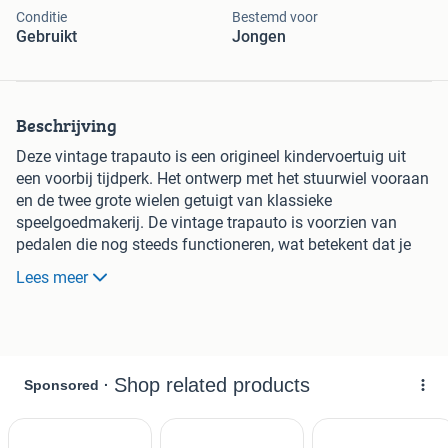
Conditie
Bestemd voor
Gebruikt
Jongen
Beschrijving
Deze vintage trapauto is een origineel kindervoertuig uit
een voorbij tijdperk. Het ontwerp met het stuurwiel vooraan
en de twee grote wielen getuigt van klassieke
speelgoedmakerij. De vintage trapauto is voorzien van
pedalen die nog steeds functioneren, wat betekent dat je
het voertuig kunt voortstuwen door te trappen.
Lees meer
De auto vertoont duidelijke roestvorming op diverse delen
van het frame en de wielen, wat karakteristiek is voor een
speelgoed dat decennialang in gebruik is geweest. Deze
patina geeft het stuk veel karakter en authenticieit. De
constructie is stevig met houten zittingselementen en een
metalen frame dat goed intact is gebleven ondanks de
ouderdom.