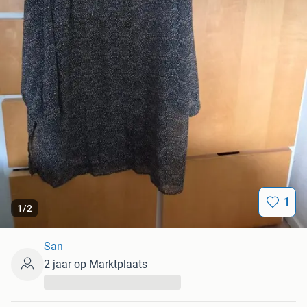
1
1
/
2
San
2 jaar op Marktplaats
...