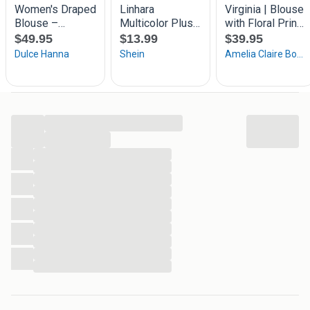
...
...
...
...
...
...
...
...
...
...
...
...