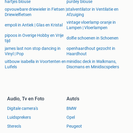
hartjes blouse
purdey blouse
opvouwbare driewieler in Fietsen |
stalventilator in Ventilatie en
Driewielfietsen
Afzuiging
vintage vloerlamp oranje in
empoli in Antiek | Glas en Kristal
Lampen | Vloerlampen
pipoos in Overige Hobby en Vrije
dolfie schoenen in Schoenen
tijd
james last non stop dancing in
openhaardhout gezocht in
Vinyl | Pop
Haardhout
uitbouw isabella in Voortenten en
minidisc deck in Walkmans,
Luifels
Discmans en Minidiscspelers
Audio, Tv en Foto
Auto's
Digitale camera's
BMW
Luidsprekers
Opel
Stereo's
Peugeot