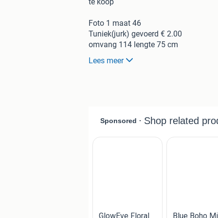
te koop
Foto 1 maat 46
Tuniek(jurk) gevoerd € 2.00
omvang 114 lengte 75 cm
blauw/ grijs ,grijze afbeeldingen
Lees meer
Foto 2 Hemdurk maat 46
3 kleuren grijs € 1.00
lengte 75 cm
Foto 3 Maat 46
Betty Barcley
Hemdjurk blauw/wit € 2.00
i.z.g.s viscose lengte 90cm
Foto 4 maat 46/48
Donkerblauwe hes met
koord bij de taille € 1.00
Foto 5 Maat 46
gebloemd dun shirt € 1.00
blauw/beige/ zwart
eveteel met zwart hemd €2.00
Foto 6 Maat 46 katoen