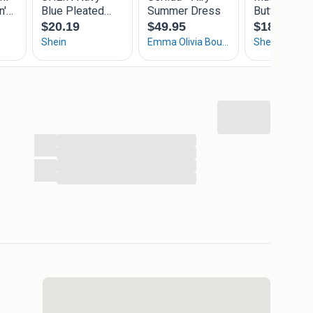
...
...
...
...