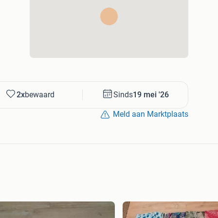
2x
bewaard
Sinds
19 mei '26
Meld aan Marktplaats