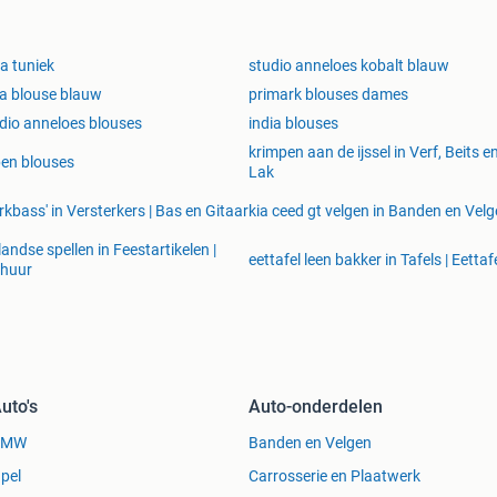
za tuniek
studio anneloes kobalt blauw
a blouse blauw
primark blouses dames
dio anneloes blouses
india blouses
krimpen aan de ijssel in Verf, Beits e
pen blouses
Lak
kbass' in Versterkers | Bas en Gitaar
kia ceed gt velgen in Banden en Vel
landse spellen in Feestartikelen |
eettafel leen bakker in Tafels | Eettaf
rhuur
uto's
Auto-onderdelen
BMW
Banden en Velgen
pel
Carrosserie en Plaatwerk