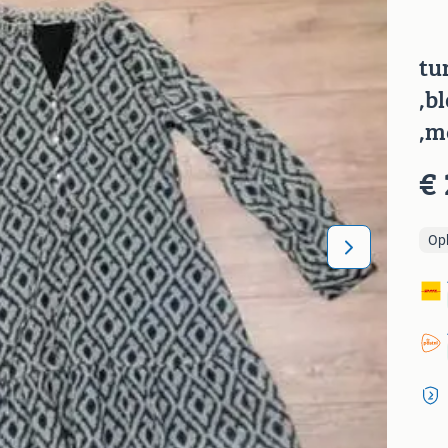
tu
,b
,m
€ 
Op