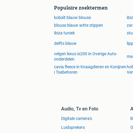
met stevige stof,
Populaire zoektermen
Foto 22 maat 48
Shacket ,blouse/jas € 2.00
kobalt blauw blouse
ibi
bordeau,crème,zwart
blouse blauw witte stippen
zar
Foto 23 Maat 48
ibiza tuniek
stu
Fluoriserend roze jaS € 8.00
Foto 24 Maat 46 jas
delfts blauw
lip
geruit,grijs/crème € 8.00
velgen lexus is200 in Overige Auto-
is ook 45% met wol
mar
onderdelen
Zelf een leuk pakket samenstellen
cavia fleece in Knaagdieren en Konijnen
hol
Jas Beige met tijgerprint
| Toebehoren
Ve
maat 38 ea jasjes
adv nr 2401373818
Shawls ,zomer,winter
adv nr 2427458979
jasjes ,shirts maat 40/42
Audio, Tv en Foto
A
adv nr 2428203408
Rok maat 36,38 44,46,48
Digitale camera's
adv nr 2398156025
Luidsprekers
O
Bikini maat 38