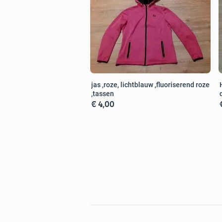
Foto 15 maat 46/48
Bonita tuniek
steenrood € 1.00
glansstof,crème streep
omvang 120 lengte 75 cm.
Foto 16 t/m 22 maat 48
adv nr 2394341073
Foto 16 Wit shirt € 1.00
jas ,roze, lichtblauw ,fluoriserend roze
driekwart mouw
,tassen
Foto 17 Grijs shirt € 1.00
€ 4,00
Foto 18 Maat 48
Hemd/top á € 1.00
Foto 19 maat 48
Wit shirt € 2.00
driekwart mouw
Foto 20 Maat 48
Dunne tunieken 2 € 2.00
Fel roze lange mouw € 1.50
Zwart lange mouw € 1.50
Foto 21 maat 48
Zwart tuniek € 1.00