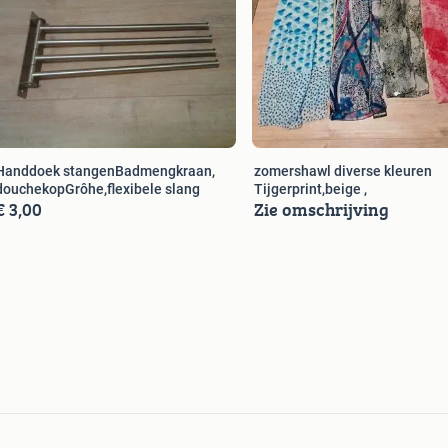
Handdoek stangenBadmengkraan,
zomershawl diverse kleuren
douchekopGrôhe,flexibele slang
Tijgerprint,beige ,
€ 3,00
Zie omschrijving