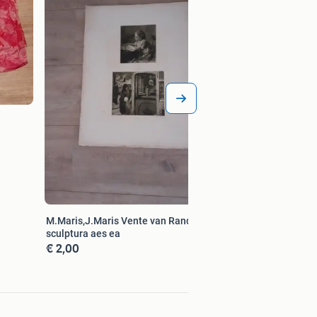
shirt ,trui jasje maat 40
broek ,blazer
€ 1,00
M.Maris,J.Maris Vente van Randwijk,
sculptura aes ea
€ 2,00