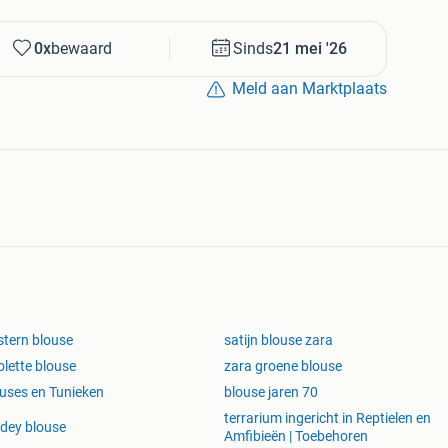
0x
bewaard
Sinds
21 mei '26
Meld aan Marktplaats
tern blouse
satijn blouse zara
olette blouse
zara groene blouse
uses en Tunieken
blouse jaren 70
terrarium ingericht in Reptielen en
dey blouse
Amfibieën | Toebehoren