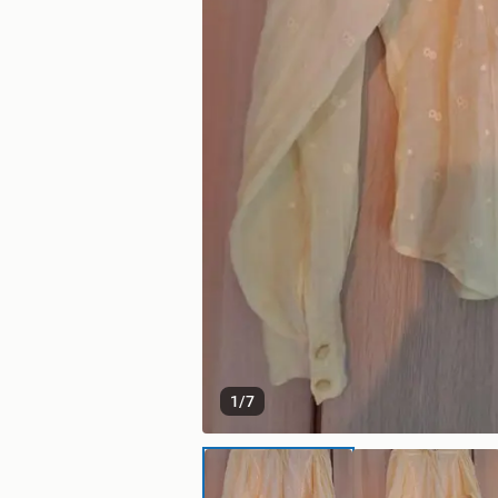
1
/
7