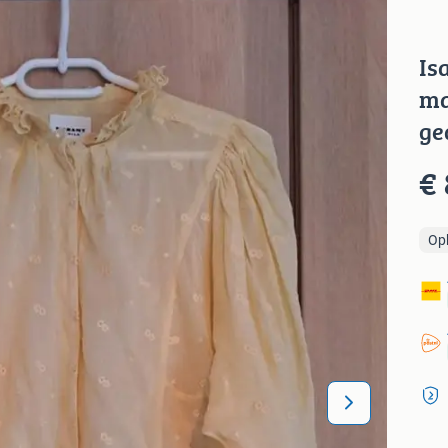
Is
ma
ge
€ 
Op