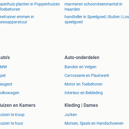
penhuis planten in Poppenhuizen
marmeren schoorsteenmantel in
Toebehoren
Haarden
etrainer emmen in
handteller in Speelgoed | Buiten | Los
nessapparatuur
speelgoed
uto's
Auto-onderdelen
BMW
Banden en Velgen
pel
Carrosserie en Plaatwerk
eugeot
Motor en Toebehoren
olkswagen
Interieur en Bekleding
uizen en Kamers
Kleding | Dames
uizen te Koop
Jurken
uizen te huur
Mutsen, Sjaals en Handschoenen