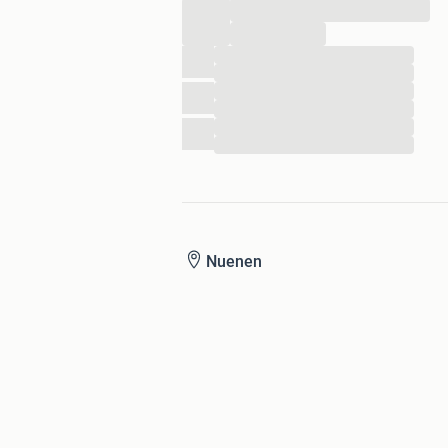
...
...
...
...
...
...
...
...
Nuenen