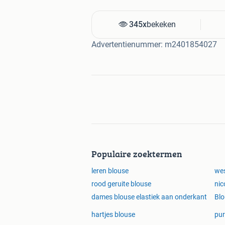
345x
bekeken
Advertentienummer: m2401854027
Populaire zoektermen
leren blouse
wes
rood geruite blouse
nic
dames blouse elastiek aan onderkant
Blo
hartjes blouse
pur