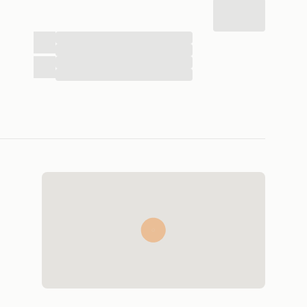
...
...
...
...