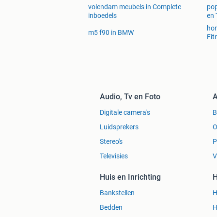
volendam meubels in Complete
pop
inboedels
en 
hom
m5 f90 in BMW
Fit
Audio, Tv en Foto
A
Digitale camera's
Luidsprekers
O
Stereo's
P
Televisies
V
Huis en Inrichting
H
Bankstellen
H
Bedden
H