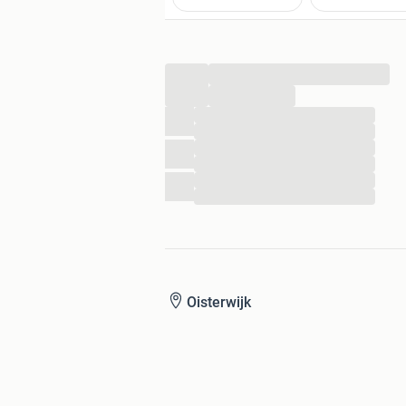
...
...
...
...
...
...
...
...
Oisterwijk