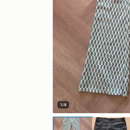
1
/
8