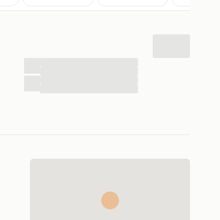
...
...
...
...