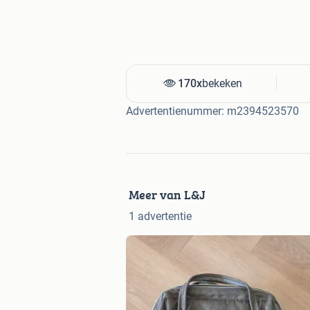
170x
bekeken
Advertentienummer: m2394523570
Meer van L&J
1 advertentie