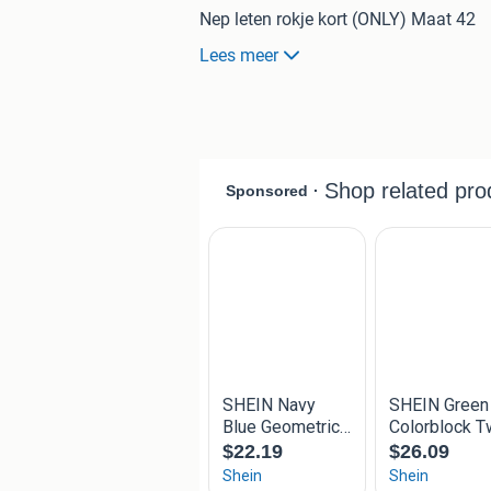
Nep leten rokje kort (ONLY) Maat 42
Lees meer
Jurkje "blaadjes" (Musthaves) Maat 
Jurk panterprint (Musthaves) Maat M
Jurk Groen vlekjes (Musthaves) Maa
Blouse gevlekt (Costes) Maat M
Rok gevlekt (JDY) Maat M
3x waterschoentjes Maat 30
sportschoenen Dames (Asics) Maat 
Rumpfh danssneakers maar 2.5
Nep leren rokje lang(ONLY) Maat 42