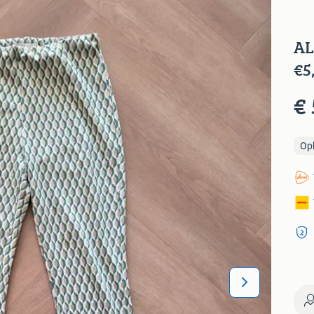
AL
€5
€ 
Op