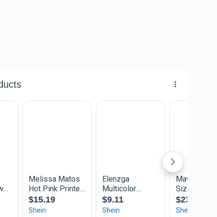
S/M
/L
t S/M
39