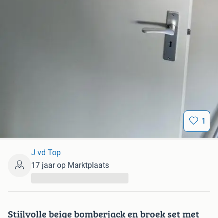
1
J vd Top
17 jaar op Marktplaats
...
Stijlvolle beige bomberjack en broek set met