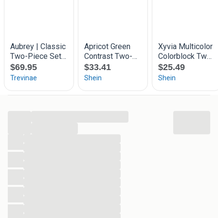
...
...
...
...
...
...
...
...
...
...
...
...