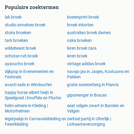
Populaire zoektermen
lak broek
koeienprint broek
studio anneloes broek
broek inkorten
stuka broeken
australian broek dames
tark broeken
oska broeken
wildebeast broek
leren broek zara
schotse ruit broek
leren broek
ayacucho broek
vintage adidas broek
dijkpop in Evenementen en
navajo jas in Jasjes, Kostuums en
Festivals
Pakken
avanti sails in Windsurfen
gratis soesterberg in Piano's
happy horse albert heijn in
gipsmenger in Braces
Speelgoed | Knuffels en Pluche
helm almere in Kleding |
seat velgen zwart in Banden en
Motorhelmen
Velgen
legerpakje in Carnavalskleding en
zwitsal partij in Uiterlijk |
Feestkleding
Lichaamsverzorging