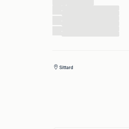
...
...
...
...
...
...
...
Sittard