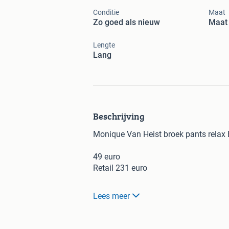
Conditie
Maat
Zo goed als nieuw
Maat 
Lengte
Lang
Beschrijving
Monique Van Heist broek pants relax 
49 euro
Retail 231 euro
Nagenoeg niet gedragen broekje van 
Lees meer
Relaxed fit
Twee steekzakjes
Voor alle seizoenen geschikt.