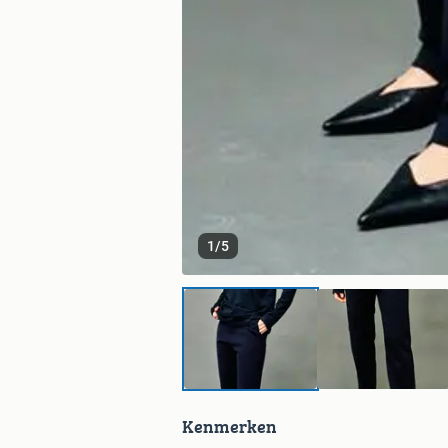
1
/
5
Kenmerken