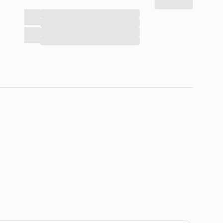
...
...
...
...