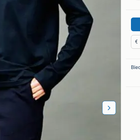
€
Bie