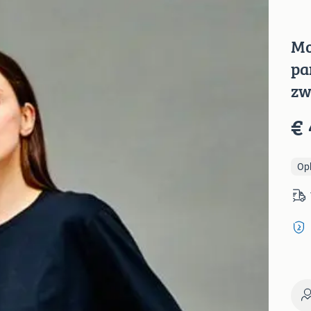
Mo
pa
zw
€ 
Op