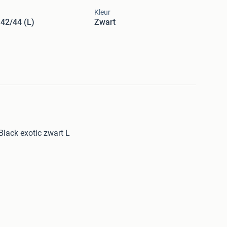
Kleur
42/44 (L)
Zwart
Black exotic zwart L
Monique van Heist in het zwart maat L