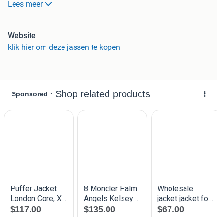
Lees meer
nodig hersteld zodat het weer in perfecte staat verkeert.
Onze voordelen:
Website
- Achteraf betalen, iDeal en PayPal
klik hier om deze jassen te kopen
- 100% kwaliteitsgarantie
- Voordelig en eenvoudig retourneren
- Bestel voor 22:00 = morgen in huis!
- Gratis verzending vanaf €50
- 9.1 beoordeling op basis van 10.000+ reviews. 96%
beveelt ons aan!
Alle foto’s zijn van het daadwerkelijke product. Je ziet
precies wat je koopt. Bekijk dit artikel of ontdek meer
refurbished merkschoenen en kleding op onze webshop!
Groetjes,
Het 95percent-team