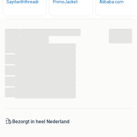
...
...
...
...
...
...
...
...
...
...
...
...
Bezorgt in heel Nederland