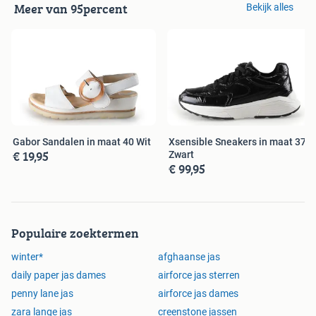
Meer van 95percent
Bekijk alles
Gabor Sandalen in maat 40 Wit
Xsensible Sneakers in maat 37
€ 19,95
Zwart
€ 99,95
Populaire zoektermen
winter*
afghaanse jas
daily paper jas dames
airforce jas sterren
penny lane jas
airforce jas dames
zara lange jas
creenstone jassen