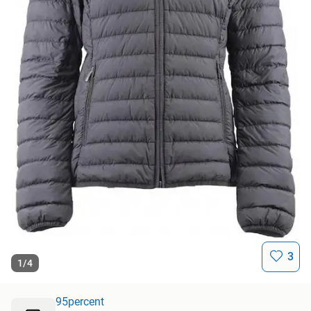
3
1
/
4
95percent