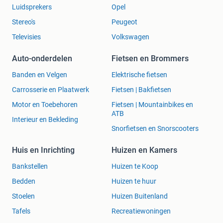
Luidsprekers
Opel
Stereo's
Peugeot
Televisies
Volkswagen
Auto-onderdelen
Fietsen en Brommers
Banden en Velgen
Elektrische fietsen
Carrosserie en Plaatwerk
Fietsen | Bakfietsen
Motor en Toebehoren
Fietsen | Mountainbikes en
ATB
Interieur en Bekleding
Snorfietsen en Snorscooters
Huis en Inrichting
Huizen en Kamers
Bankstellen
Huizen te Koop
Bedden
Huizen te huur
Stoelen
Huizen Buitenland
Tafels
Recreatiewoningen