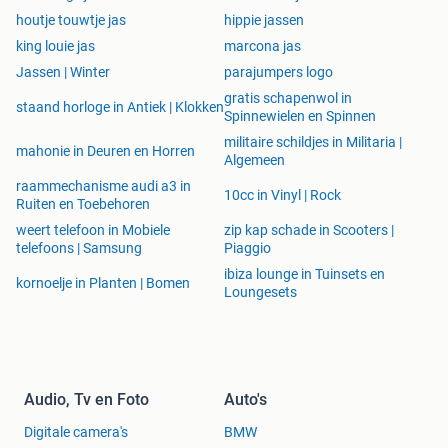
houtje touwtje jas
hippie jassen
king louie jas
marcona jas
Jassen | Winter
parajumpers logo
gratis schapenwol in
staand horloge in Antiek | Klokken
Spinnewielen en Spinnen
militaire schildjes in Militaria |
mahonie in Deuren en Horren
Algemeen
raammechanisme audi a3 in
10cc in Vinyl | Rock
Ruiten en Toebehoren
weert telefoon in Mobiele
zip kap schade in Scooters |
telefoons | Samsung
Piaggio
ibiza lounge in Tuinsets en
kornoelje in Planten | Bomen
Loungesets
Audio, Tv en Foto
Auto's
Digitale camera's
BMW