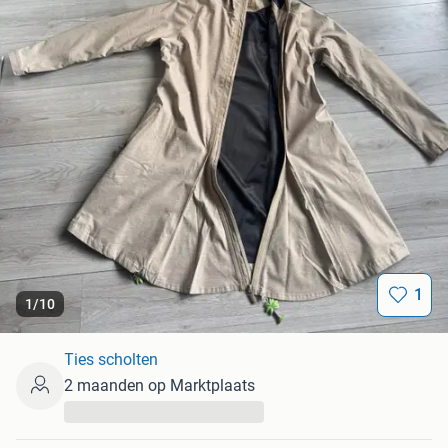
1
1
/
10
Ties scholten
2 maanden op Marktplaats
...