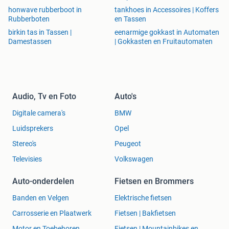
honwave rubberboot in
tankhoes in Accessoires | Koffers
Rubberboten
en Tassen
birkin tas in Tassen |
eenarmige gokkast in Automaten
Damestassen
| Gokkasten en Fruitautomaten
Audio, Tv en Foto
Auto's
Digitale camera's
BMW
Luidsprekers
Opel
Stereo's
Peugeot
Televisies
Volkswagen
Auto-onderdelen
Fietsen en Brommers
Banden en Velgen
Elektrische fietsen
Carrosserie en Plaatwerk
Fietsen | Bakfietsen
Motor en Toebehoren
Fietsen | Mountainbikes en