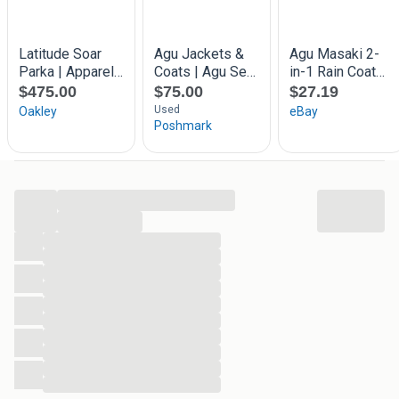
...
...
...
...
...
...
...
...
...
...
...
...