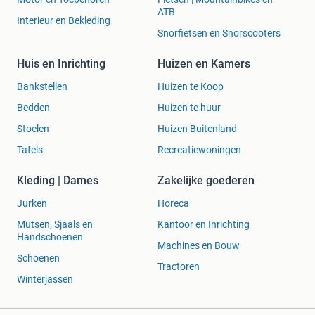
ATB
Interieur en Bekleding
Snorfietsen en Snorscooters
Huis en Inrichting
Huizen en Kamers
Bankstellen
Huizen te Koop
Bedden
Huizen te huur
Stoelen
Huizen Buitenland
Tafels
Recreatiewoningen
Kleding | Dames
Zakelijke goederen
Jurken
Horeca
Mutsen, Sjaals en
Kantoor en Inrichting
Handschoenen
Machines en Bouw
Schoenen
Tractoren
Winterjassen