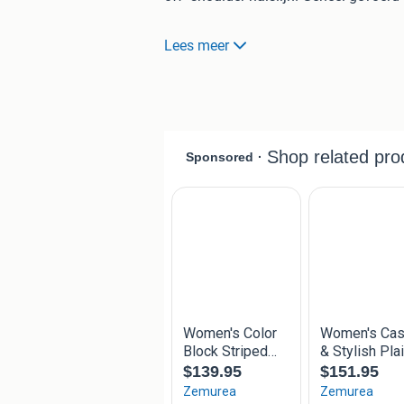
De jurk valt heel vrouwelijk en is zeer 
Lees meer
een ronde hals met poffende mouwtjes
Maten: de lengte van de jurk is 100 c
De jurk is gemaakt van gerecyclede p
gefabriceerd. Duurzame mode - consci