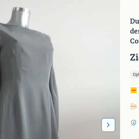
Du
de
Co
Z
Op