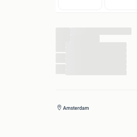
...
...
...
...
...
...
...
...
Amsterdam