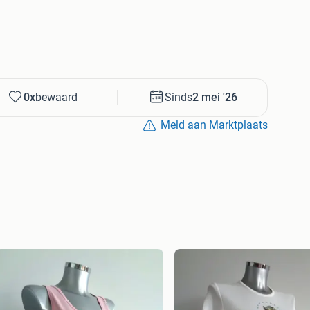
0x
bewaard
Sinds
2 mei '26
Meld aan Marktplaats