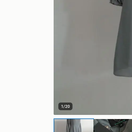
1
/
20