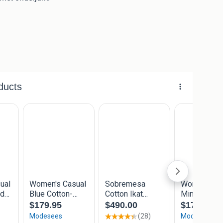
flatterend. Accent op de taille, uitlopend bij de heup en
 (voorzien van rond met stof overtrokken knoopjes).
m. Van oksel tot oksel maat 36 - 46 cm. Enkel gemeten
ettenflessen en voelt zijdezacht aan, duurzaam
cious fashion - fair fashion