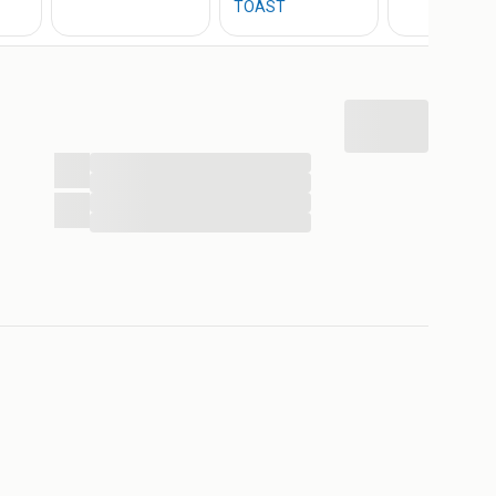
...
...
...
...