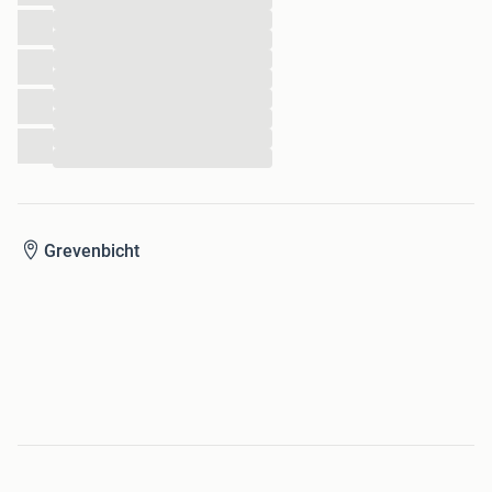
...
...
...
...
...
...
...
...
...
Grevenbicht