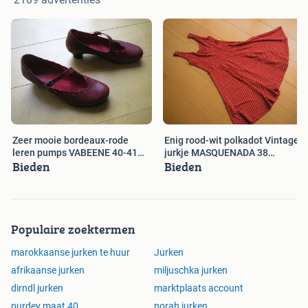
Zeer mooie bordeaux-rode
Enig rood-wit polkadot Vintage
leren pumps VABEENE 40-41
jurkje MASQUENADA 38
Bieden
Bieden
snazzeys
snazzeys
Populaire zoektermen
marokkaanse jurken te huur
Jurken
afrikaanse jurken
miljuschka jurken
dirndl jurken
marktplaats account
purdey maat 40
norah jurken