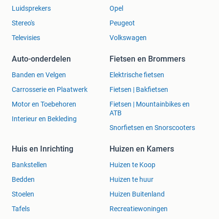
Luidsprekers
Opel
Stereo's
Peugeot
Televisies
Volkswagen
Auto-onderdelen
Fietsen en Brommers
Banden en Velgen
Elektrische fietsen
Carrosserie en Plaatwerk
Fietsen | Bakfietsen
Motor en Toebehoren
Fietsen | Mountainbikes en
ATB
Interieur en Bekleding
Snorfietsen en Snorscooters
Huis en Inrichting
Huizen en Kamers
Bankstellen
Huizen te Koop
Bedden
Huizen te huur
Stoelen
Huizen Buitenland
Tafels
Recreatiewoningen