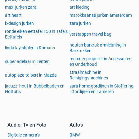
maxi jurken zara
art kleding
art heart
marokkaanse jurken amsterdam
k-design jurken
zara jurken
ronde eiken eettafel 150 in Tafels |
verstappen travel bag
Eettafels
houten barkruk armleuning in
linda lay shuler in Romans
Barkrukken
mercury propeller in Accessoires
super adelaar in Tenten
en Onderhoud
straalmachine in
autoplaza tolbert in Mazda
Reinigingsmachines
jacuzzi hout in Bubbelbaden en
zara home gordijnen in Stoffering
Hottubs
| Gordijnen en Lamellen
Audio, Tv en Foto
Auto's
Digitale camera's
BMW