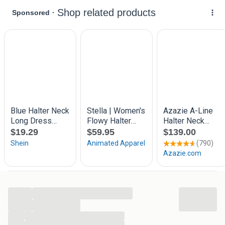
...
...
...