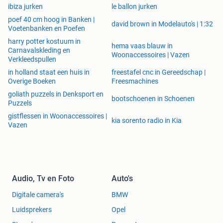
ibiza jurken
le ballon jurken
poef 40 cm hoog in Banken |
david brown in Modelauto's | 1:32
Voetenbanken en Poefen
harry potter kostuum in
hema vaas blauw in
Carnavalskleding en
Woonaccessoires | Vazen
Verkleedspullen
in holland staat een huis in
freestafel cnc in Gereedschap |
Overige Boeken
Freesmachines
goliath puzzels in Denksport en
bootschoenen in Schoenen
Puzzels
gistflessen in Woonaccessoires |
kia sorento radio in Kia
Vazen
Audio, Tv en Foto
Auto's
Digitale camera's
BMW
Luidsprekers
Opel