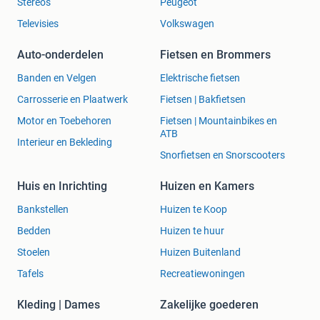
Stereo's
Peugeot
Televisies
Volkswagen
Auto-onderdelen
Fietsen en Brommers
Banden en Velgen
Elektrische fietsen
Carrosserie en Plaatwerk
Fietsen | Bakfietsen
Motor en Toebehoren
Fietsen | Mountainbikes en
ATB
Interieur en Bekleding
Snorfietsen en Snorscooters
Huis en Inrichting
Huizen en Kamers
Bankstellen
Huizen te Koop
Bedden
Huizen te huur
Stoelen
Huizen Buitenland
Tafels
Recreatiewoningen
Kleding | Dames
Zakelijke goederen