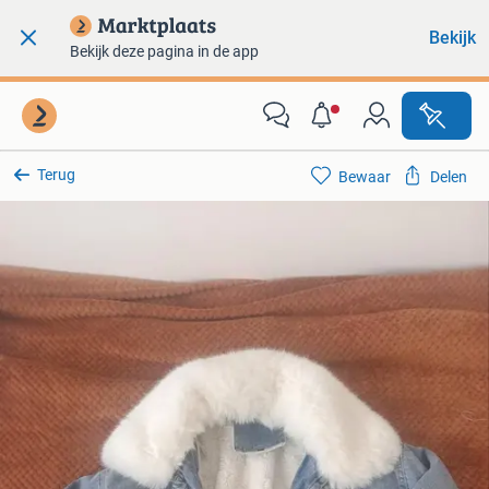
Bekijk
Bekijk deze pagina in de app
Terug
Bewaar
Delen