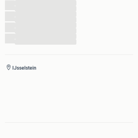
...
...
...
...
...
...
...
...
IJsselstein