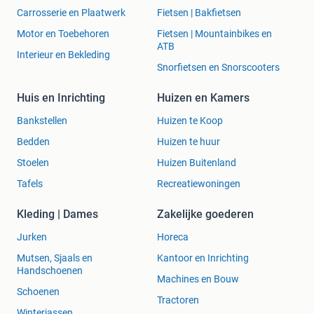
Carrosserie en Plaatwerk
Fietsen | Bakfietsen
Motor en Toebehoren
Fietsen | Mountainbikes en
ATB
Interieur en Bekleding
Snorfietsen en Snorscooters
Huis en Inrichting
Huizen en Kamers
Bankstellen
Huizen te Koop
Bedden
Huizen te huur
Stoelen
Huizen Buitenland
Tafels
Recreatiewoningen
Kleding | Dames
Zakelijke goederen
Jurken
Horeca
Mutsen, Sjaals en
Kantoor en Inrichting
Handschoenen
Machines en Bouw
Schoenen
Tractoren
Winterjassen