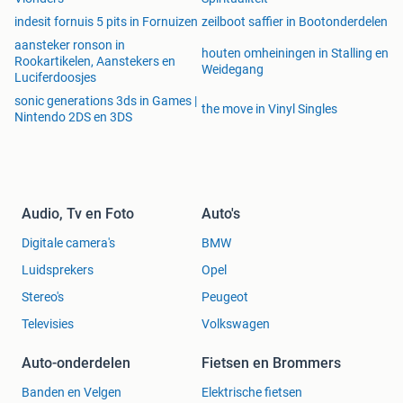
indesit fornuis 5 pits in Fornuizen
zeilboot saffier in Bootonderdelen
aansteker ronson in
houten omheiningen in Stalling en
Rookartikelen, Aanstekers en
Weidegang
Luciferdoosjes
sonic generations 3ds in Games |
the move in Vinyl Singles
Nintendo 2DS en 3DS
Audio, Tv en Foto
Auto's
Digitale camera's
BMW
Luidsprekers
Opel
Stereo's
Peugeot
Televisies
Volkswagen
Auto-onderdelen
Fietsen en Brommers
Banden en Velgen
Elektrische fietsen