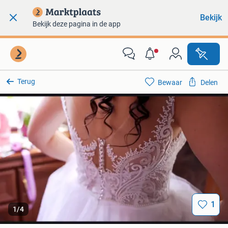
Bekijk
Bekijk deze pagina in de app
Terug
Bewaar
Delen
1
1
/
4