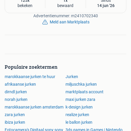
125x
1x
Sinds
bekeken
bewaard
14 jun '26
Advertentienummer: m2410702340
Meld aan Marktplaats
Populaire zoektermen
marokkaanse jurken te huur
Jurken
afrikaanse jurken
miljuschka jurken
dirndl jurken
marktplaats account
norah jurken
maxi jurken zara
marokkaanse jurken amsterdam
k-design jurken
zara jurken
realize jurken
ibiza jurken
le ballon jurken
Fotocamera's Digitaal sony sony
3ds games in Games | Nintendo