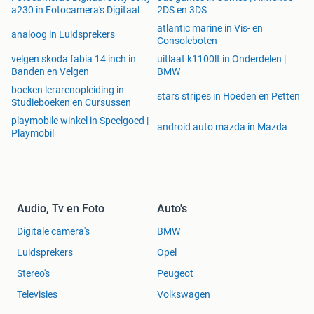
a230 in Fotocamera's Digitaal
2DS en 3DS
atlantic marine in Vis- en
analoog in Luidsprekers
Consoleboten
velgen skoda fabia 14 inch in
uitlaat k1100lt in Onderdelen |
Banden en Velgen
BMW
boeken lerarenopleiding in
stars stripes in Hoeden en Petten
Studieboeken en Cursussen
playmobile winkel in Speelgoed |
android auto mazda in Mazda
Playmobil
Audio, Tv en Foto
Auto's
Digitale camera's
BMW
Luidsprekers
Opel
Stereo's
Peugeot
Televisies
Volkswagen