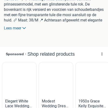
prinsessenmodel, met een glinsterende tule rok. De
bovenkant is rijk versierd en voorzien van schouderbandjes
met een fijne transparante tule die mooi aansluit op de
huid. 📏 Maat: 38/M 📍 Achteraan afgewerkt met elegante
knoopjes. 📏 Mijn lengte is 169 cm en ik droeg schoenen
Lees meer
met een hak van 6 cm. De jurk is in zeer goede staat,
zonder gebreken. Ze heeft alleen een opfrisbeurt nodig. 🤩
De jurk wacht op een nieuwe eigenaresse. Neem gerust
contact met mij op bij interesse! 👰‍♀️💕 💰 Prijs: €500 📍 Op
te halen in Helmond. 🍀
Ì