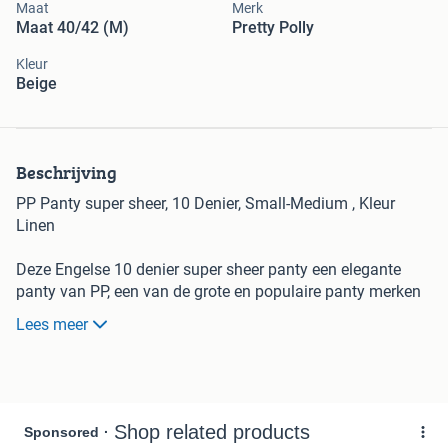
Maat
Merk
Maat 40/42 (M)
Pretty Polly
Kleur
Beige
Beschrijving
PP Panty super sheer, 10 Denier, Small-Medium , Kleur
Linen
Deze Engelse 10 denier super sheer panty een elegante
panty van PP, een van de grote en populaire panty merken
uit Engeland 🇬🇧. PP staat voor Pretty Polly en bestaat al
Lees meer
erg lang in Groot Brittannië als een van de betrouwbare top
merken.
Deze Pretty Polly Nylons panty van Pretty Polly is een erg
aangename panty die iedere vrouw nodig heeft. Deze
transparante panty van 10 denier heeft een Glossy finish