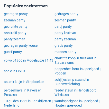
Populaire zoektermen
gedragen panty
gedragen panty
zeeman panty
zeeman panty
gebruikte panty
partij panty
anni rolfi panty
panty kruidvat
panty zeeman
panty zeeman
gedragen panty kousen
gratis panty
gucci' panty
mannen panty
chalet te koop in friesland in
volvo p1900 in Modelauto's | 1:43
Stacaravans
poppenbed hout in Speelgoed |
sonic in Lexus
Poppen
schijfjeslamp staand in
asterix latijn in Stripboeken
Buitenverlichting
perceel kavel in Kavels en
feeder steun in Hengelsport |
Percelen
Witvissen
10 gulden 1922 in Bankbiljetten |
wandspeelgoed in Speelgoed |
Nederland
Houten speelgoed