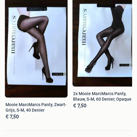
nylon kousen. Soms is de verpakking wat beschadigd
maar ze zijn allemaal nieuw en ongedragen. De vintage
nylon kousen en panty's zelf, zijn dan ook onbeschadigd
en als nieuw✨
Zoek je iets speciaals vraag
💬
mij
, dan kijk ik graag of ik
je kan helpen😊 Zoek je een bepaald soort panty, nylon
kousen, meer foto's van een panty, ervaring bij het dragen
of het wassen van de panty of nylon kousen. Durf te
vragen..
Ik verkoop de nylon kousen en panty's aan draagsters én
dragers♀️♂️
2x Mooie MarcMarcs Panty,
Parfait
Blauw, S-M, 60 Denier, Opaque
€ 7,50
Mooie MarcMarcs Panty, Zwart-
Grijs, S-M, 40 Denier
€ 7,50