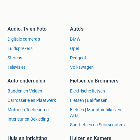
Audio, Tv en Foto
Auto's
Digitale camera's
BMW
Luidsprekers
Opel
Stereo's
Peugeot
Televisies
Volkswagen
Auto-onderdelen
Fietsen en Brommers
Banden en Velgen
Elektrische fietsen
Carrosserie en Plaatwerk
Fietsen | Bakfietsen
Motor en Toebehoren
Fietsen | Mountainbikes en
ATB
Interieur en Bekleding
Snorfietsen en Snorscooters
Huis en Inrichting
Huizen en Kamers