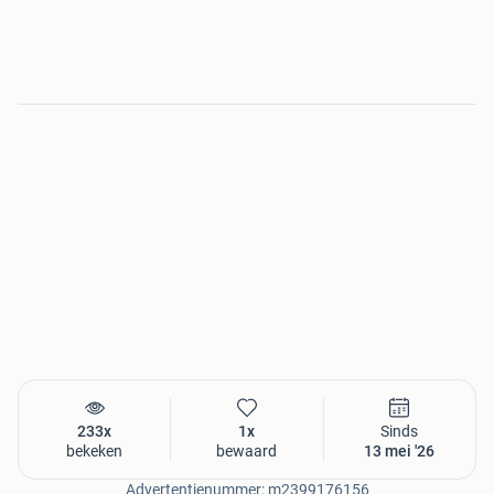
233x
1x
Sinds
bekeken
bewaard
13 mei '26
Advertentienummer: m2399176156