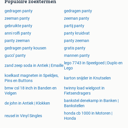
Populaire zoektermen
gedragen panty
gedragen panty
zeeman panty
zeeman panty
gebruikte panty
partij panty
anni rolfi panty
panty kruidvat
panty zeeman
panty zeeman
gedragen panty kousen
gratis panty
gucci' panty
mannen panty
lego 7743 in Speelgoed | Duplo en
zand zeep soda in Antiek | Emaille
Lego
koelkast magneten in Speldjes,
karton snijder in Knutselen
Pins en Buttons
bmw csl 18 inch in Banden en
twinny load wielgoot in
Velgen
Fietsendragers
bankstel denekamp in Banken |
de john in Antiek | Klokken
Bankstellen
honda cb 1000 in Motoren |
reusel in Vinyl Singles
Honda