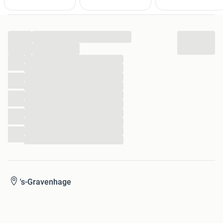
...
...
...
...
...
...
...
...
...
...
...
...
's-Gravenhage