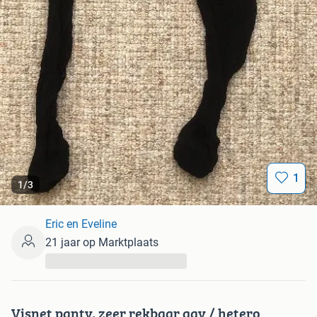
1
1
/
3
Eric en Eveline
21 jaar op Marktplaats
...
Visnet panty, zeer rekbaar gay / hetero