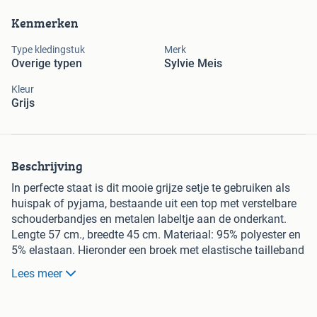
Kenmerken
Type kledingstuk
Merk
Overige typen
Sylvie Meis
Kleur
Grijs
Beschrijving
In perfecte staat is dit mooie grijze setje te gebruiken als
huispak of pyjama, bestaande uit een top met verstelbare
schouderbandjes en metalen labeltje aan de onderkant.
Lengte 57 cm., breedte 45 cm. Materiaal: 95% polyester en
5% elastaan. Hieronder een broek met elastische tailleband
en koordje om op maat te strikken. Metalen labeltje onder
Lees meer
de tailleband. Lengte 101 cm., binnenbeenlengte 73 cm.,
taille 39 cm., maar is natuurlijk rekbaar. Materiaal: 95%
polyester en 5% elastaan