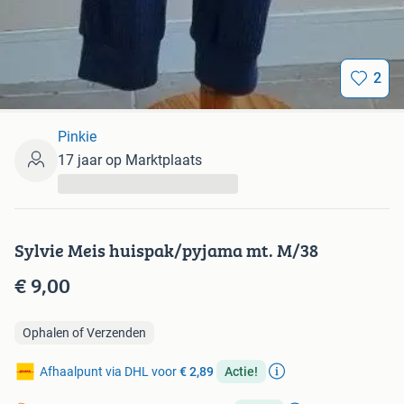
2
Pinkie
17 jaar op Marktplaats
...
Sylvie Meis huispak/pyjama mt. M/38
€ 9,00
Ophalen of Verzenden
Afhaalpunt via DHL voor
€ 2,89
Actie!