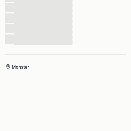
...
...
...
...
...
...
...
...
...
Monster