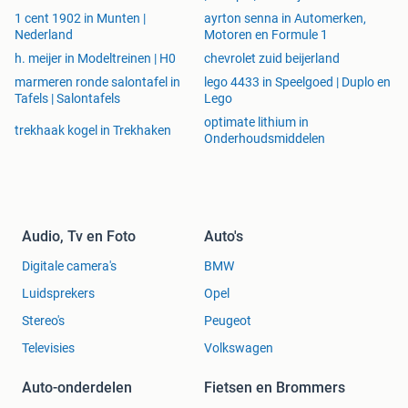
1 cent 1902 in Munten |
ayrton senna in Automerken,
Nederland
Motoren en Formule 1
h. meijer in Modeltreinen | H0
chevrolet zuid beijerland
marmeren ronde salontafel in
lego 4433 in Speelgoed | Duplo en
Tafels | Salontafels
Lego
optimate lithium in
trekhaak kogel in Trekhaken
Onderhoudsmiddelen
Audio, Tv en Foto
Auto's
Digitale camera's
BMW
Luidsprekers
Opel
Stereo's
Peugeot
Televisies
Volkswagen
Auto-onderdelen
Fietsen en Brommers