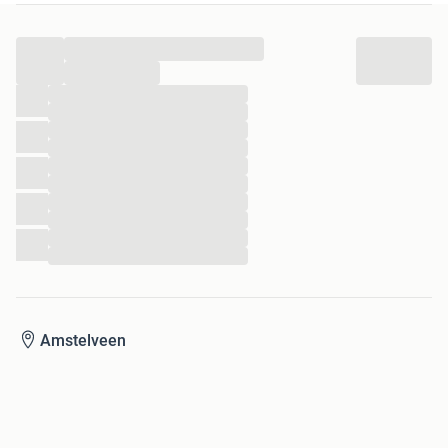
...
...
...
...
...
...
...
...
...
...
...
...
Amstelveen