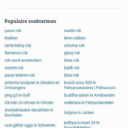
Populaire zoektermen
pauw rok
suede rok
Rokken
leren rokken
tante betsy rok
schotse rok
flamenco rok
gipsy rok
rok zand amsterdam
latex rok
zwarte rok
batik rok
pauw lederen rok
ibiza rok
antenna analyzer in Zenders en
bosch accu 500 in
Ontvangers
Fietsaccessoires | Fietsaccu's
ping g5 in Golf
buddha edwin in Armbanden
Citroën c3 citroen in Citroën
wellerlooi in Fietsonderdelen
snorkelmasker decathlon in
tatjana in Jurken
Snorkelen
jodhpurs maat 34 in
roze glitter uggs in Schoenen
Paardrijkleding