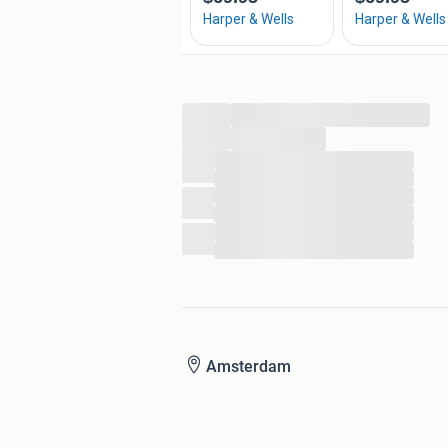
...
...
...
...
...
...
...
...
Amsterdam