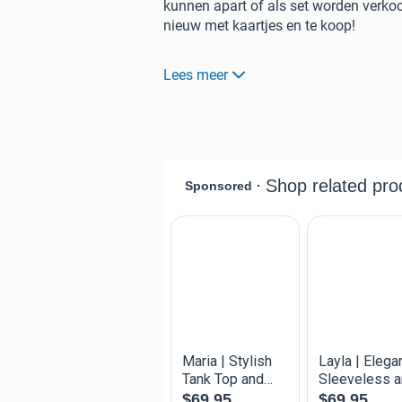
kunnen apart of als set worden verkoc
nieuw met kaartjes en te koop!
Maten rok:
Lees meer
lengte rok - 84 cm.
taille enkel gemeten - 38 cm.
model - skirt B&B stripe
Meer duurzaamheid in je kledingkast,
Sustainable fashion, duurzame mode, 
geproduceerd. Denk aan een schoner m
creaties te dragen.
Een groene oplossing voor de kleding i
welke milieubewust zijn hergebruikt. In
de stof die een draaggevoel van zijde