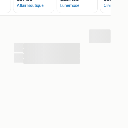
...
...
...
...