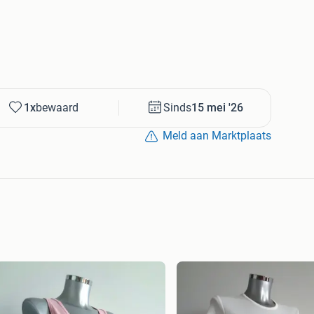
1x
bewaard
Sinds
15 mei '26
Meld aan Marktplaats