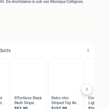
ht. De shortsleeve is ook van Monique Collignon,
 een koop met een goed, milieubewust gevoel !
de stoffen zijn eco vriendelijke en verantwoord
ilieu en begin bij jezelf door deze prachtige duurzame
ndustrie. De kleding is van plastic flesjes gemaakt,
 elk item staat hoeveel plastic flesjes zijn verwerkt in
 geeft, maar gemakkelijker is in het onderhoud