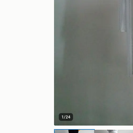
1
/
24