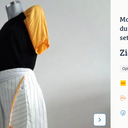
Mo
du
se
Z
Op