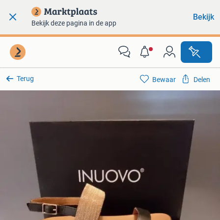
Bekijk
Bekijk deze pagina in de app
Terug
Bewaar
Delen