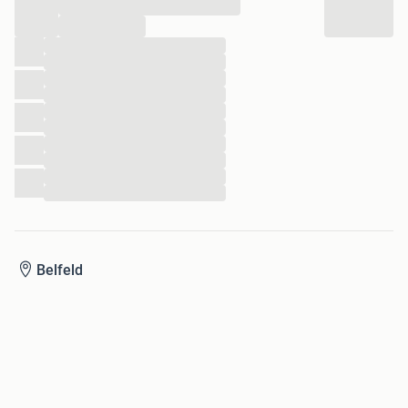
...
...
...
...
...
...
...
...
...
...
...
...
Belfeld