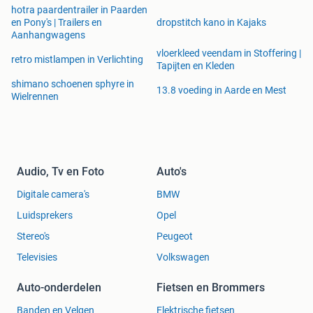
hotra paardentrailer in Paarden
en Pony's | Trailers en
dropstitch kano in Kajaks
Aanhangwagens
vloerkleed veendam in Stoffering |
retro mistlampen in Verlichting
Tapijten en Kleden
shimano schoenen sphyre in
13.8 voeding in Aarde en Mest
Wielrennen
Audio, Tv en Foto
Auto's
Digitale camera's
BMW
Luidsprekers
Opel
Stereo's
Peugeot
Televisies
Volkswagen
Auto-onderdelen
Fietsen en Brommers
Banden en Velgen
Elektrische fietsen