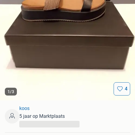
4
1
/
3
koos
5 jaar op Marktplaats
...