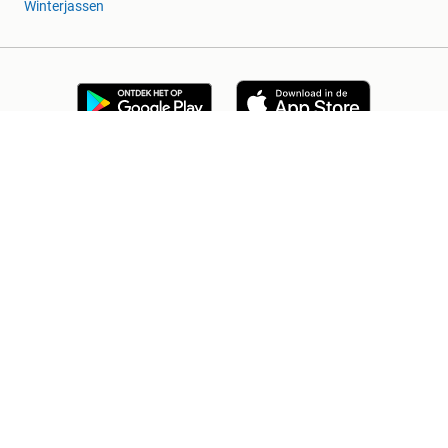
Winterjassen
Blog
Marktplaats Zakelijk
Veilig en Succesvol
Help en Info
Voorwaarden
Privacyverklaring
Cookiebeleid
Privacyvoorkeuren
Over Marktplaats
Werken bij
Perskamer
Adevinta
2dehands
2ememain