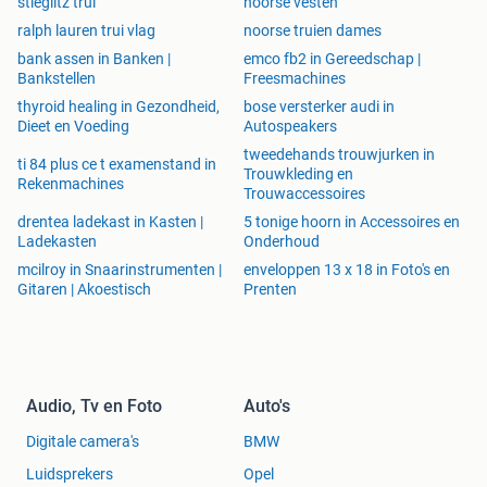
stieglitz trui
noorse vesten
ralph lauren trui vlag
noorse truien dames
bank assen in Banken |
emco fb2 in Gereedschap |
Bankstellen
Freesmachines
thyroid healing in Gezondheid,
bose versterker audi in
Dieet en Voeding
Autospeakers
tweedehands trouwjurken in
ti 84 plus ce t examenstand in
Trouwkleding en
Rekenmachines
Trouwaccessoires
drentea ladekast in Kasten |
5 tonige hoorn in Accessoires en
Ladekasten
Onderhoud
mcilroy in Snaarinstrumenten |
enveloppen 13 x 18 in Foto's en
Gitaren | Akoestisch
Prenten
Audio, Tv en Foto
Auto's
Digitale camera's
BMW
Luidsprekers
Opel