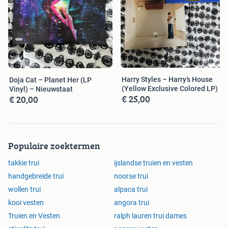
Harry Styles – Harry’s House
Doja Cat – Planet Her (LP
(Yellow Exclusive Colored LP)
Vinyl) – Nieuwstaat
€ 25,00
€ 20,00
Populaire zoektermen
takkie trui
ijslandse truien en vesten
handgebreide trui
noorse trui
wollen trui
alpaca trui
kooi vesten
angora trui
Truien en Vesten
ralph lauren trui dames