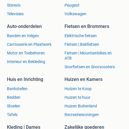
Stereo's
Peugeot
Televisies
Volkswagen
Auto-onderdelen
Fietsen en Brommers
Banden en Velgen
Elektrische fietsen
Carrosserie en Plaatwerk
Fietsen | Bakfietsen
Motor en Toebehoren
Fietsen | Mountainbikes en
ATB
Interieur en Bekleding
Snorfietsen en Snorscooters
Huis en Inrichting
Huizen en Kamers
Bankstellen
Huizen te Koop
Bedden
Huizen te huur
Stoelen
Huizen Buitenland
Tafels
Recreatiewoningen
Kleding | Dames
Zakelijke goederen