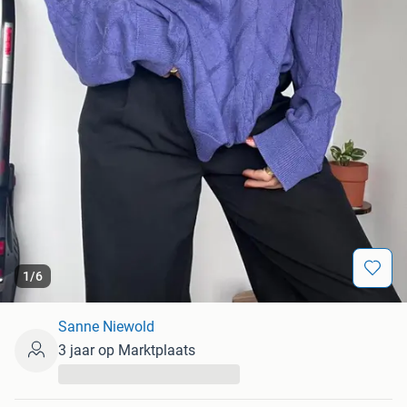
1
/
6
Sanne Niewold
3 jaar op Marktplaats
...