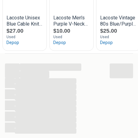
...
...
...
...
...
...
...
...
...
...
...
...