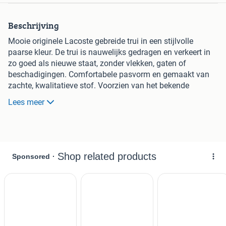
Beschrijving
Mooie originele Lacoste gebreide trui in een stijlvolle
paarse kleur. De trui is nauwelijks gedragen en verkeert in
zo goed als nieuwe staat, zonder vlekken, gaten of
beschadigingen. Comfortabele pasvorm en gemaakt van
zachte, kwalitatieve stof. Voorzien van het bekende
Lacoste-logo op de borst.
Lees meer
Perfect voor zowel casual als nette outfits.
Maat: M/L
Ophalen of verzenden mogelijk.
Bij interesse gerust een bericht sturen!