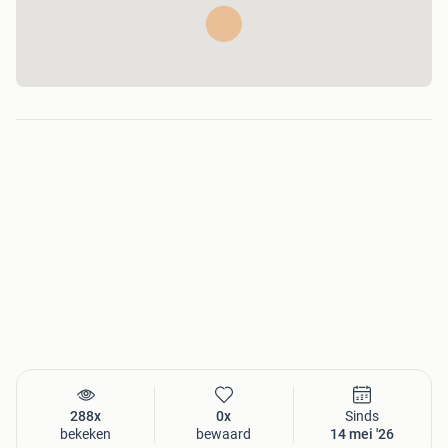
288x
0x
Sinds
bekeken
bewaard
14 mei '26