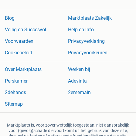
Blog
Marktplaats Zakelijk
Veilig en Succesvol
Help en Info
Voorwaarden
Privacyverklaring
Cookiebeleid
Privacyvoorkeuren
Over Marktplaats
Werken bij
Perskamer
Adevinta
2dehands
2ememain
Sitemap
Marktplaats is, voor zover wettelijk toegestaan, niet aansprakelijk
voor (gevolg)schade die voortkomt uit het gebruik van deze site,
dan wel uit fouten of ontbrekende functionaliteiten op deze site.