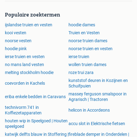
Populaire zoektermen
ijslandse truien en vesten
hoodie dames
kooi vesten
Truien en Vesten
noorse vesten
noorse truien dames
hoodie pink
noorse truien en vesten
ierse truien en vesten
ierse truien
no mans land vesten
wollen truien dames
melting stockholm hoodie
roze trui zara
kunststof deuren in Kozijnen en
coevorden in Kachels
Schuifpuien
massey ferguson smalspoor in
eriba enkele bedden in Caravans
Agrarisch | Tractoren
technivorm 741 in
helicon in Accordeons
Koffiezetapparaten
houten wip in Speelgoed | Houten
accu slot in Elektrische fietsen
speelgoed
katwijk delfts blauw in Stoffering |
fireblade demper in Onderdelen |