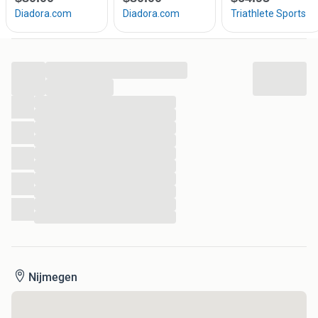
...
...
...
...
...
...
...
...
...
...
...
...
Nijmegen