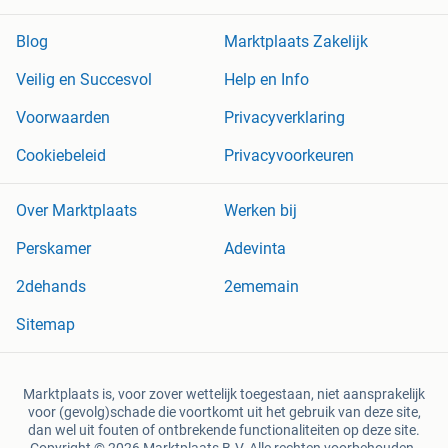
Blog
Marktplaats Zakelijk
Veilig en Succesvol
Help en Info
Voorwaarden
Privacyverklaring
Cookiebeleid
Privacyvoorkeuren
Over Marktplaats
Werken bij
Perskamer
Adevinta
2dehands
2ememain
Sitemap
Marktplaats is, voor zover wettelijk toegestaan, niet aansprakelijk
voor (gevolg)schade die voortkomt uit het gebruik van deze site,
dan wel uit fouten of ontbrekende functionaliteiten op deze site.
Copyright © 2026 Marktplaats B.V. Alle rechten voorbehouden.