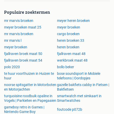
Populaire zoektermen
mr marvis broeken
meyer heren broeken
meyer broeken maat 25
meyer broeken
mr marvis broeken
cargo broeken
mr marvis l
heren broeken 33
meyer broeken
heren broeken
fjallraven broek maat 50
fjallraven maat 48
fjallraven broek maat 54
werkbroek maat 48
polo 2020
bollo beker
te huur voorthuizen in Huizen te
bose soundsport in Mobiele
huur
telefoons | Oordopjes
noorse spitsgatter in Motorboten
gazelle bakfiets cabby in Fietsen |
en Motorjachten
Bakfietsen
turquoisine roodbuik opaline in
smartwatch met simkaart in
Vogels | Parkieten en Papegaaien
Smartwatches
gameboy retro in Games |
foutcode p072b
Nintendo Game Boy