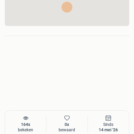
164x
0x
Sinds
bekeken
bewaard
14 mei '26