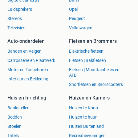
Digitale camera's
BMW
Luidsprekers
Opel
Stereo's
Peugeot
Televisies
Volkswagen
Auto-onderdelen
Fietsen en Brommers
Banden en Velgen
Elektrische fietsen
Carrosserie en Plaatwerk
Fietsen | Bakfietsen
Motor en Toebehoren
Fietsen | Mountainbikes en
ATB
Interieur en Bekleding
Snorfietsen en Snorscooters
Huis en Inrichting
Huizen en Kamers
Bankstellen
Huizen te Koop
Bedden
Huizen te huur
Stoelen
Huizen Buitenland
Tafels
Recreatiewoningen