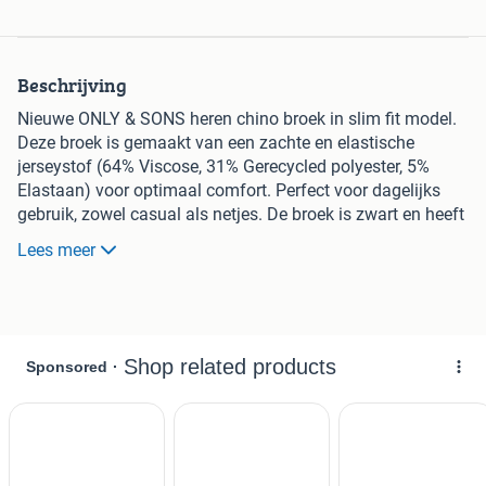
Beschrijving
Nieuwe ONLY & SONS heren chino broek in slim fit model.
Deze broek is gemaakt van een zachte en elastische
jerseystof (64% Viscose, 31% Gerecycled polyester, 5%
Elastaan) voor optimaal comfort. Perfect voor dagelijks
gebruik, zowel casual als netjes. De broek is zwart en heeft
riemlussen. Maat W29/L32, wat overeenkomt met een
Lees meer
maat 46 (S) of kleiner. Nieuw met kaartjes.
Ooit gekocht maar dan wel vergeten in de kast.