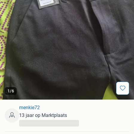
1
/
6
menkie72
13 jaar op Marktplaats
...