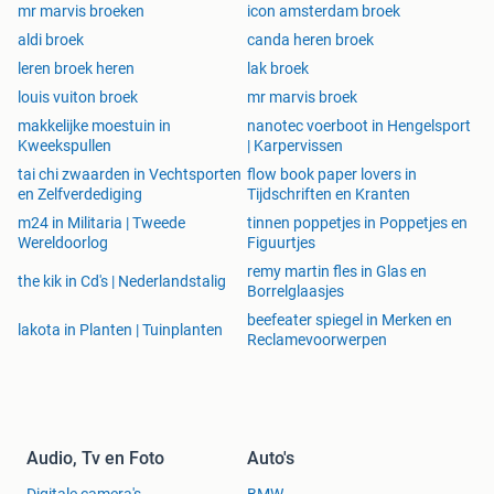
mr marvis broeken
icon amsterdam broek
aldi broek
canda heren broek
leren broek heren
lak broek
louis vuiton broek
mr marvis broek
makkelijke moestuin in
nanotec voerboot in Hengelsport
Kweekspullen
| Karpervissen
tai chi zwaarden in Vechtsporten
flow book paper lovers in
en Zelfverdediging
Tijdschriften en Kranten
m24 in Militaria | Tweede
tinnen poppetjes in Poppetjes en
Wereldoorlog
Figuurtjes
remy martin fles in Glas en
the kik in Cd's | Nederlandstalig
Borrelglaasjes
beefeater spiegel in Merken en
lakota in Planten | Tuinplanten
Reclamevoorwerpen
Audio, Tv en Foto
Auto's