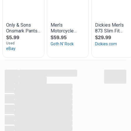
...
...
...
...
...
...
...
...
...
...
...