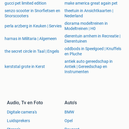
gucci pet limited edition
make america great again pet
senzo scooter in Snorfietsen en
theetuin in Ansichtkaarten |
Snorscooters
Nederland
diorama modeltreinen in
perla arzberg in Keuken | Servies
Modeltreinen | H0
dierentuin arnhem in Recreatie |
harnas in Militaria | Algemeen
Dierentuinen
oddbods in Speelgoed | Knuffels
the secret circle in Taal | Engels
en Pluche
antiek auto gereedschap in
kerststal grote in Kerst
Antiek | Gereedschap en
Instrumenten
Audio, Tv en Foto
Auto's
Digitale camera's
BMW
Luidsprekers
Opel