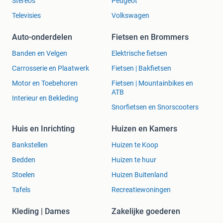
Stereo's
Peugeot
Televisies
Volkswagen
Auto-onderdelen
Fietsen en Brommers
Banden en Velgen
Elektrische fietsen
Carrosserie en Plaatwerk
Fietsen | Bakfietsen
Motor en Toebehoren
Fietsen | Mountainbikes en
ATB
Interieur en Bekleding
Snorfietsen en Snorscooters
Huis en Inrichting
Huizen en Kamers
Bankstellen
Huizen te Koop
Bedden
Huizen te huur
Stoelen
Huizen Buitenland
Tafels
Recreatiewoningen
Kleding | Dames
Zakelijke goederen