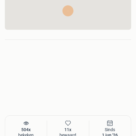
504x
11x
Sinds
bekeken
bewaard
1 jun '26