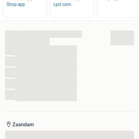
...
...
...
...
...
...
...
...
...
...
...
...
Zaandam