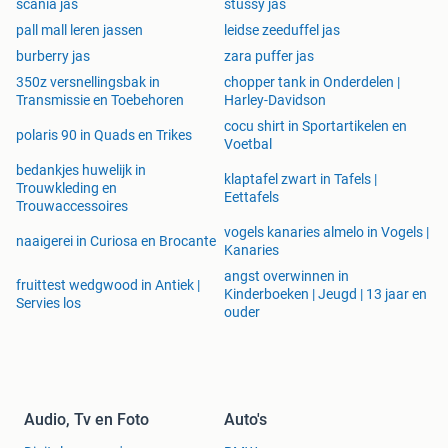
scania jas
stussy jas
pall mall leren jassen
leidse zeeduffel jas
burberry jas
zara puffer jas
350z versnellingsbak in
chopper tank in Onderdelen |
Transmissie en Toebehoren
Harley-Davidson
cocu shirt in Sportartikelen en
polaris 90 in Quads en Trikes
Voetbal
bedankjes huwelijk in
klaptafel zwart in Tafels |
Trouwkleding en
Eettafels
Trouwaccessoires
vogels kanaries almelo in Vogels |
naaigerei in Curiosa en Brocante
Kanaries
angst overwinnen in
fruittest wedgwood in Antiek |
Kinderboeken | Jeugd | 13 jaar en
Servies los
ouder
Audio, Tv en Foto
Auto's