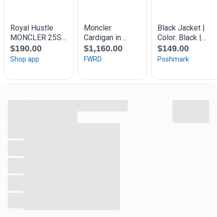
...
...
...
...
...
...
...
...
...
...
...
...