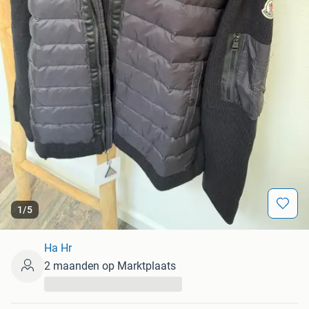
1
/
5
Ha Hr
2 maanden op Marktplaats
...