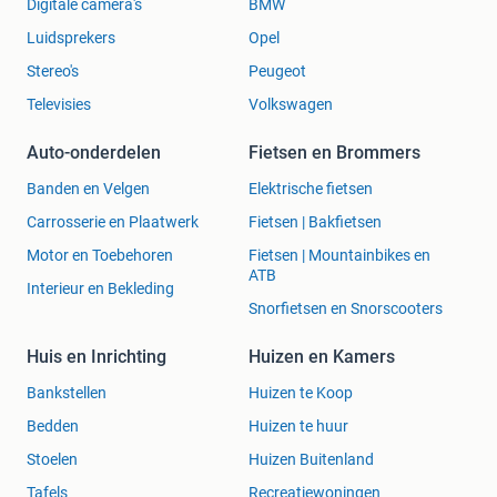
Digitale camera's
BMW
Luidsprekers
Opel
Stereo's
Peugeot
Televisies
Volkswagen
Auto-onderdelen
Fietsen en Brommers
Banden en Velgen
Elektrische fietsen
Carrosserie en Plaatwerk
Fietsen | Bakfietsen
Motor en Toebehoren
Fietsen | Mountainbikes en
ATB
Interieur en Bekleding
Snorfietsen en Snorscooters
Huis en Inrichting
Huizen en Kamers
Bankstellen
Huizen te Koop
Bedden
Huizen te huur
Stoelen
Huizen Buitenland
Tafels
Recreatiewoningen