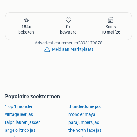
184x
0x
Sinds
bekeken
bewaard
10 mei '26
Advertentienummer: m2398179878
Meld aan Marktplaats
Populaire zoektermen
1 op 1 moncler
thunderdome jas
vintage leer jas
moncler maya
ralph lauren jassen
parajumpers jas
angelo litrico jas
the north face jas