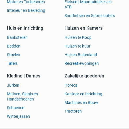
Motor en Toebehoren
Fietsen | Mountainbikes en
ATB
Interieur en Bekleding
Snorfietsen en Snorscooters
Huis en Inrichting
Huizen en Kamers
Bankstellen
Huizen te Koop
Bedden
Huizen te huur
Stoelen
Huizen Buitenland
Tafels
Recreatiewoningen
Kleding | Dames
Zakelijke goederen
Jurken
Horeca
Mutsen, Sjaals en
Kantoor en Inrichting
Handschoenen
Machines en Bouw
Schoenen
Tractoren
Winterjassen