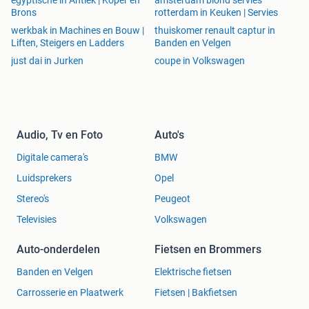
egyptische in Antiek | Koper en
amsterdam blond servies
Brons
rotterdam in Keuken | Servies
werkbak in Machines en Bouw |
thuiskomer renault captur in
Liften, Steigers en Ladders
Banden en Velgen
just dai in Jurken
coupe in Volkswagen
Audio, Tv en Foto
Auto's
Digitale camera's
BMW
Luidsprekers
Opel
Stereo's
Peugeot
Televisies
Volkswagen
Auto-onderdelen
Fietsen en Brommers
Banden en Velgen
Elektrische fietsen
Carrosserie en Plaatwerk
Fietsen | Bakfietsen