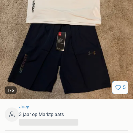
5
1
/
6
Joey
3 jaar op Marktplaats
...