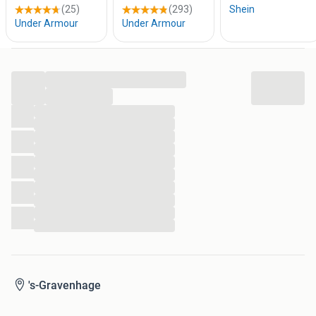
...
...
...
...
...
...
...
...
...
...
...
...
's-Gravenhage