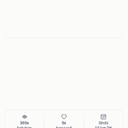
303x
5x
Sinds