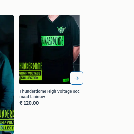
Thunderdome Move
Bomberjack - Nieu
€ 230,00
Thunderdome High Voltage soccer
maat L nieuw
€ 120,00