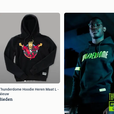
Thunderdome Hoodie Heren Maat L -
Nieuw
Bieden