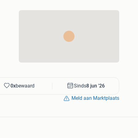
0x
bewaard
Sinds
8 jun '26
Meld aan Marktplaats