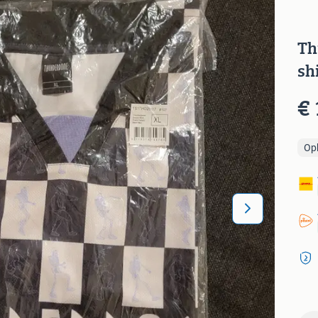
Th
sh
€ 
Op