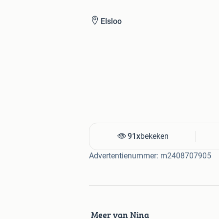
Elsloo
91x
bekeken
Advertentienummer: m2408707905
Meer van Nina