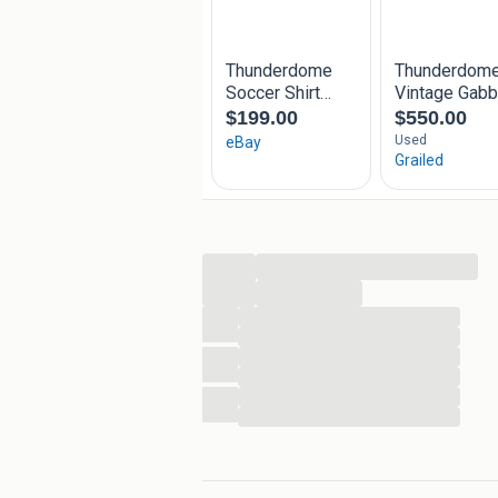
...
...
...
...
...
...
...
...