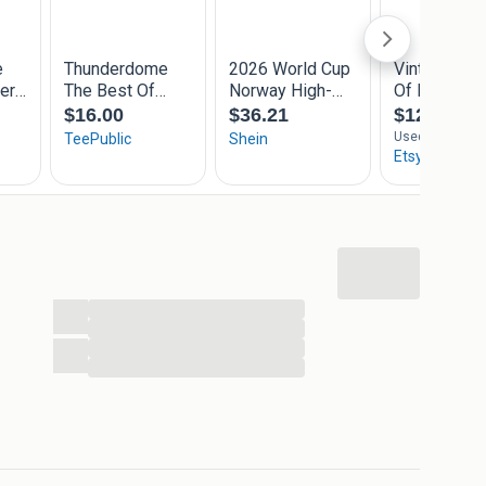
...
...
...
...