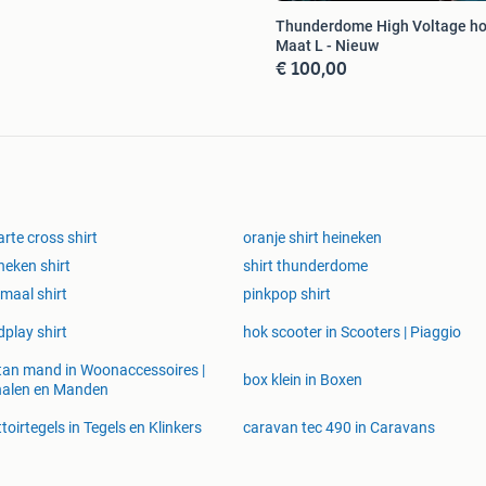
Thunderdome High Voltage ho
Maat L - Nieuw
€ 100,00
rte cross shirt
oranje shirt heineken
neken shirt
shirt thunderdome
maal shirt
pinkpop shirt
dplay shirt
hok scooter in Scooters | Piaggio
tan mand in Woonaccessoires |
box klein in Boxen
halen en Manden
ttoirtegels in Tegels en Klinkers
caravan tec 490 in Caravans