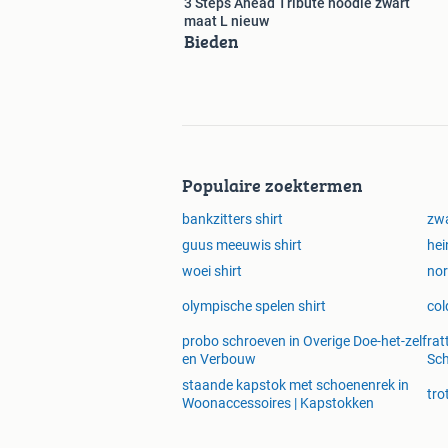
3 Steps Ahead Tribute hoodie zwart
maat L nieuw
Bieden
Populaire zoektermen
bankzitters shirt
zwa
guus meeuwis shirt
hei
woei shirt
nor
olympische spelen shirt
col
probo schroeven in Overige Doe-het-zelf
rat
en Verbouw
Sc
staande kapstok met schoenenrek in
tro
Woonaccessoires | Kapstokken