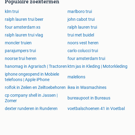
Populaire zoektermen
klm trui
marlboro trui
ralph lauren trui beer
john cabot trui
four amsterdam xs
ralph lauren trui
ralph lauren trui vlag
trui met buidel
moncler truien
noors vest heren
parajumpers trui
carlo colucci trui
noorse trui heren
four amsterdam trui
hanomag in Agrarisch | Tractoren
ktm jas in Kleding | Motorkleding
iphone ongeopend in Mobiele
malelions
telefoons | Apple iPhone
rolfok in Zeilen en Zeiltoebehoren
ikea in Wasmachines
cp company shell in Jassen |
bureaupoot in Bureaus
Zomer
dexter runderen in Runderen
voetbalschoenen 41 in Voetbal