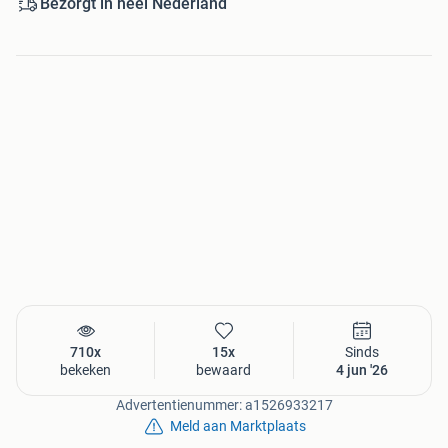
Bezorgt in heel Nederland
710x
15x
Sinds
bekeken
bewaard
4 jun '26
Advertentienummer: a1526933217
Meld aan Marktplaats