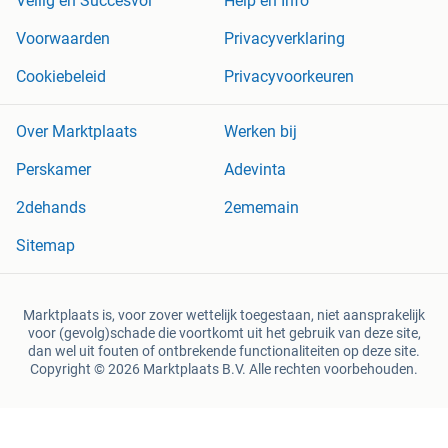
Veilig en Succesvol
Help en Info
Voorwaarden
Privacyverklaring
Cookiebeleid
Privacyvoorkeuren
Over Marktplaats
Werken bij
Perskamer
Adevinta
2dehands
2ememain
Sitemap
Marktplaats is, voor zover wettelijk toegestaan, niet aansprakelijk
voor (gevolg)schade die voortkomt uit het gebruik van deze site,
dan wel uit fouten of ontbrekende functionaliteiten op deze site.
Copyright © 2026 Marktplaats B.V. Alle rechten voorbehouden.
een
onderneming