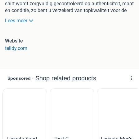
shirt wordt zorgvuldig gecontroleerd op authenticiteit, maat
en conditie, zo bent u verzekerd van topkwaliteit voor de
laagste prijs.
Lees meer
Bij elke aankoop ontvangt u extra korting. Bestellingen
worden verzonden met PostNL, inclusief track & trace en
Website
zijn doorgaans binnen 1-2 werkdagen in huis. Niet
telldy.com
tevreden? Retourneren is gratis en u krijgt uw geld volledig
terug.
Bezoek onze website om direct te bestellen. We kijken
ernaar uit om u als klant te verwelkomen!