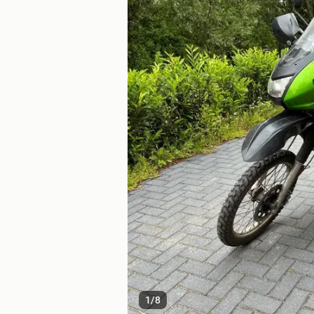
1
/
8