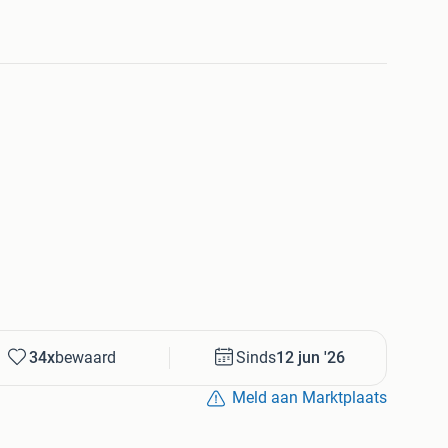
kom gerust op de lijn. Proefrit is uiteraard mogelijk.
34x
bewaard
Sinds
12 jun '26
Meld aan Marktplaats