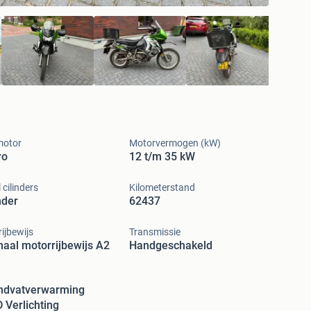
motor
Motorvermogen (kW)
ro
12 t/m 35 kW
 cilinders
Kilometerstand
nder
62437
ijbewijs
Transmissie
aal motorrijbewijs A2
Handgeschakeld
ndvatverwarming
 Verlichting