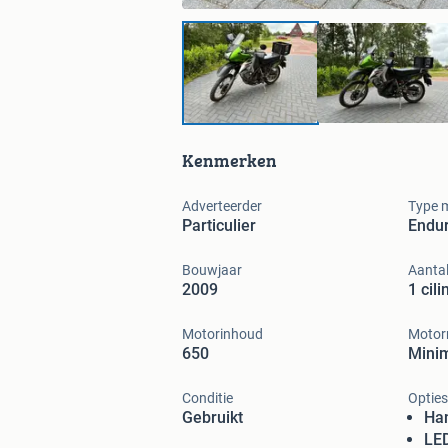
Kenmerken
Adverteerder
Type 
Particulier
Endu
Bouwjaar
Aantal
2009
1 cili
Motorinhoud
Motorr
650
Minim
Conditie
Opties
Gebruikt
Ha
LED