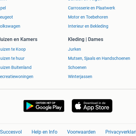
pel
Carrosserie en Plaatwerk
eugeot
Motor en Toebehoren
olkswagen
Interieur en Bekleding
uizen en Kamers
Kleding | Dames
uizen te Koop
Jurken
uizen te huur
Mutsen, Sjaals en Handschoenen
uizen Buitenland
Schoenen
ecreatiewoningen
Winterjassen
n Succesvol
Help en Info
Voorwaarden
Privacyverklar