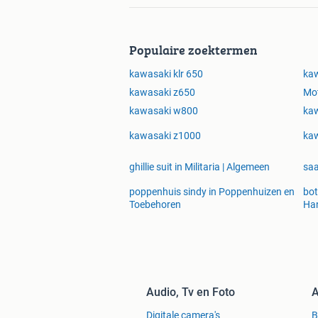
Populaire zoektermen
kawasaki klr 650
ka
kawasaki z650
Mot
kawasaki w800
kaw
kawasaki z1000
kaw
ghillie suit in Militaria | Algemeen
saa
poppenhuis sindy in Poppenhuizen en
bot
Toebehoren
Ha
Audio, Tv en Foto
A
Digitale camera's