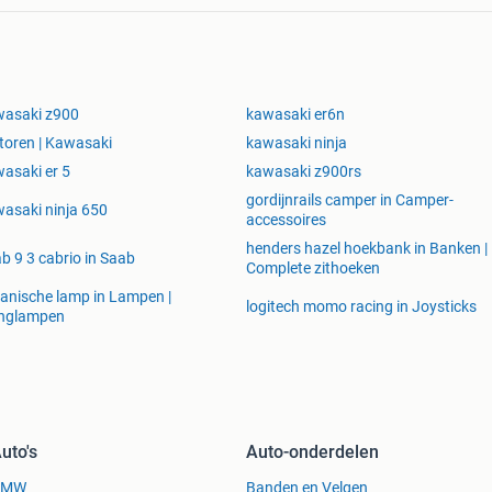
wasaki z900
kawasaki er6n
oren | Kawasaki
kawasaki ninja
asaki er 5
kawasaki z900rs
gordijnrails camper in Camper-
asaki ninja 650
accessoires
henders hazel hoekbank in Banken |
b 9 3 cabrio in Saab
Complete zithoeken
anische lamp in Lampen |
logitech momo racing in Joysticks
nglampen
uto's
Auto-onderdelen
BMW
Banden en Velgen