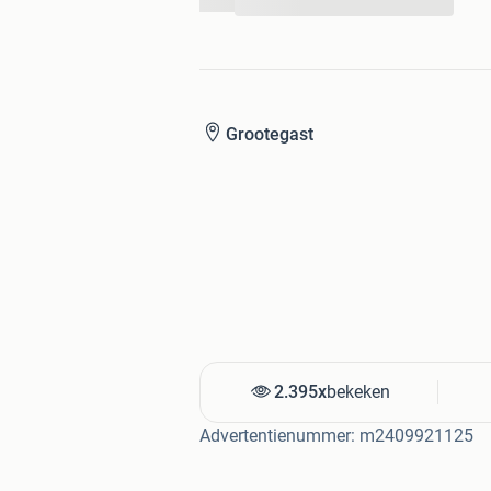
...
Mocht je verder nog iets willen weten, 
Grootegast
2.395x
bekeken
Advertentienummer: m2409921125