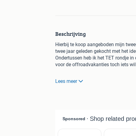
Beschrijving
Hierbij te koop aangeboden mijn twe
twee jaar geleden gekocht met het ide
Ondertussen heb ik het TET rondje in 
voor de offroadvakanties toch iets wi
Hij heeft een 21 inch voorwiel, valbe
Lees meer
verlichting voor en achter. Daarnaast
verlichting (geschakeld), een navigati
Verder hangt er een reserve-koppelkabe
kettingsmeersysteem die ontlucht moet
Belangrijk om te weten is dat het een
er de halve wereld mee gezien en dat k
duidelijk afdrukken van stickers, de k