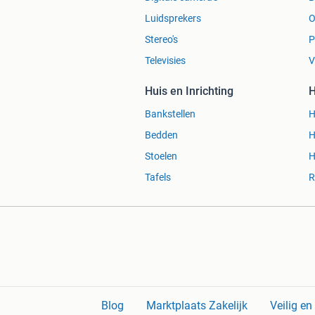
Luidsprekers
O
Stereo's
P
Televisies
V
Huis en Inrichting
H
Bankstellen
H
Bedden
H
Stoelen
H
Tafels
R
Blog
Marktplaats Zakelijk
Veilig e