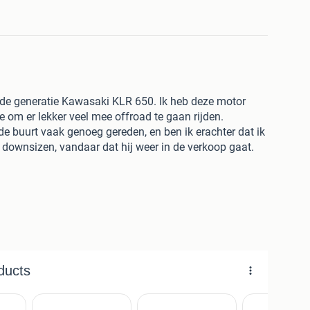
ede generatie Kawasaki KLR 650. Ik heb deze motor
e om er lekker veel mee offroad te gaan rijden.
de buurt vaak genoeg gereden, en ben ik erachter dat ik
l downsizen, vandaar dat hij weer in de verkoop gaat.
ugels, middenbok, skidplate, handkappen en led-
 heeft hij handvatverwarming (geschakeld), extra
esteun (geschakeld) en een SAE stekker erop zitten.
l aan het stuur en heeft hij een scottoiler
 worden, zelf nooit gebruikt.
 werkpaard is, geen showpony. De vorige eigenaar heeft
an je ook zien aan de staat van de motor, je ziet
appen zijn gerepareerd met ABS slurry en er is op