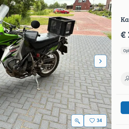
Ka
€ 
Op
34