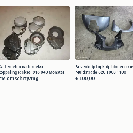
Carterdelen carterdeksel
Bovenkuip topkuip binnensch
koppelingsdeksel 916 848 Monster
Multistrada 620 1000 1100
Zie omschrijving
€ 100,00
SS
er