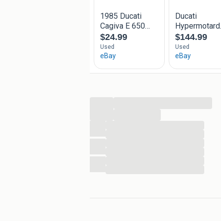
...
...
...
...
...
...
...
...