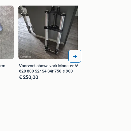
Buddyslot slot sluit
Monster 600 750 9
€ 30,00
erm
Voorvork showa vork Monster 695
620 800 S2r S4 S4r 750ie 900
€ 250,00