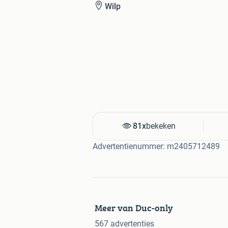
Wilp
81x
bekeken
Advertentienummer: m2405712489
Meer van Duc-only
567 advertenties