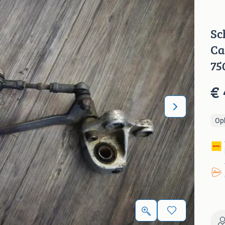
Sc
Ca
75
€ 
Op