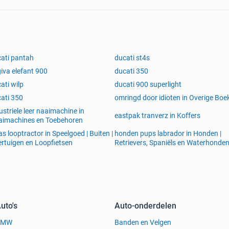
ati pantah
ducati st4s
iva elefant 900
ducati 350
ati wilp
ducati 900 superlight
ati 350
omringd door idioten in Overige Boe
ustriele leer naaimachine in
eastpak tranverz in Koffers
aimachines en Toebehoren
as looptractor in Speelgoed | Buiten |
honden pups labrador in Honden |
rtuigen en Loopfietsen
Retrievers, Spaniëls en Waterhonde
uto's
Auto-onderdelen
BMW
Banden en Velgen