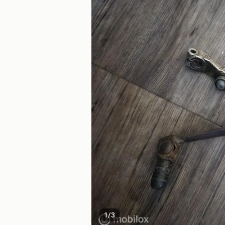
1
/
3