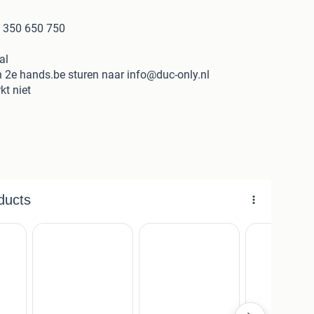
t 350 650 750
al
an 2e hands.be sturen naar info@duc-only.nl
kt niet
giva elefant 350 650 750.
ak
de,defecte en gestrande ducati projecten.
verschillende ducati's.
zoekt.