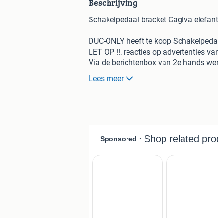
Beschrijving
Schakelpedaal bracket Cagiva elefan
DUC-ONLY heeft te koop Schakelpeda
LET OP !!, reacties op advertenties v
Via de berichtenbox van 2e hands wer
Lees meer
Schakelpedaal met bracket voor de ca
Opsturen mogelijk, afhalen op afspra
Ook inkoop/inruil van onderdelen,scha
Heel veel onderdelen op voorraad van 
Mail maar info@duc-only.nl als u iets 
Duc-only
06-29357228
info@duc-only.nl