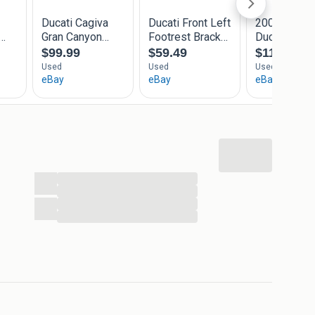
...
...
...
...