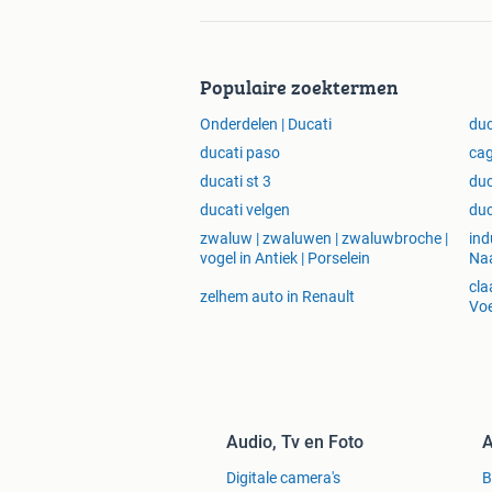
Populaire zoektermen
Onderdelen | Ducati
duc
ducati paso
cag
ducati st 3
duc
ducati velgen
duc
zwaluw | zwaluwen | zwaluwbroche |
ind
vogel in Antiek | Porselein
Na
cla
zelhem auto in Renault
Voe
Audio, Tv en Foto
A
Digitale camera's