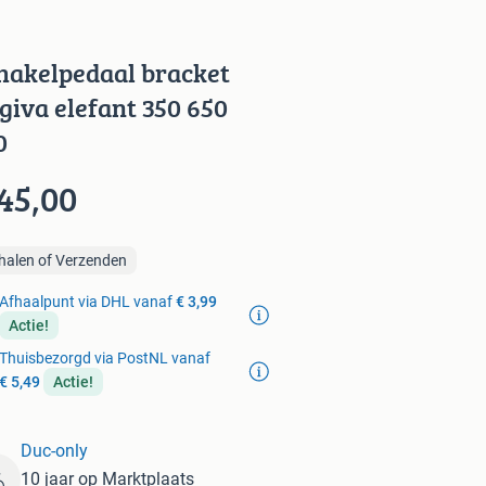
hakelpedaal bracket
giva elefant 350 650
0
45,00
halen of Verzenden
Afhaalpunt via DHL vanaf
€ 3,99
Actie!
Thuisbezorgd via PostNL vanaf
€ 5,49
Actie!
Duc-only
10 jaar op Marktplaats