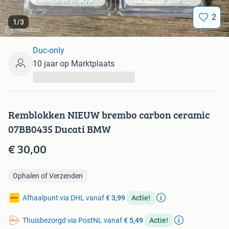
2
1
/
3
Duc-only
10 jaar op Marktplaats
...
Remblokken NIEUW brembo carbon ceramic
07BB0435 Ducati BMW
€ 30,00
Ophalen of Verzenden
Afhaalpunt via DHL vanaf
€ 3,99
Actie!
Thuisbezorgd via PostNL vanaf
€ 5,49
Actie!