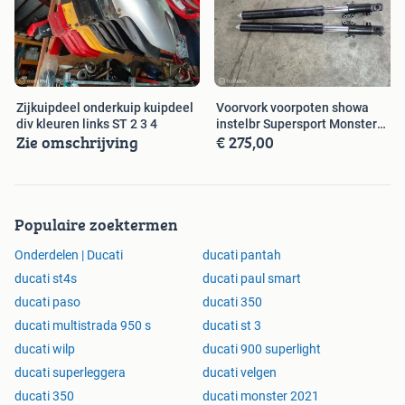
Zijkuipdeel onderkuip kuipdeel
Voorvork voorpoten showa
div kleuren links ST 2 3 4
instelbr Supersport Monster
Zie omschrijving
€ 275,00
888 851
Populaire zoektermen
Onderdelen | Ducati
ducati pantah
ducati st4s
ducati paul smart
ducati paso
ducati 350
ducati multistrada 950 s
ducati st 3
ducati wilp
ducati 900 superlight
ducati superleggera
ducati velgen
ducati 350
ducati monster 2021