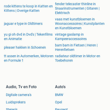
fender telecaster thinline in
rode kittens te koop in Katten en
Snaarinstrumenten | Gitaren |
Kittens | Overige Katten
Elektrisch
vaas met kunstbloemen in
jaguar e type in Oldtimers
Woonaccessoires | Kunstplanten
en Kunstbloemen
yu gi oh dvd in Dvd's | Tekenfilms
vintage gaslamp in
en Animatie
Kampeeraccessoires
bam bam in Fietsen | Heren |
pleaser hakken in Schoenen
Herenfietsen
tt assen in Automerken, Motoren
radiateur oldtimer in Motor en
en Formule 1
Toebehoren
Audio, Tv en Foto
Auto's
Digitale camera's
BMW
Luidsprekers
Opel
Stereo's
Peugeot