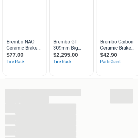
Ook inkoop/inruil van onderdelen,schade,defecte en
gestrande ducati projecten.
Heel veel onderdelen op voorraad van verschillende
ducati's.
Mail maar info@duc-only.nl als u iets zoekt.
Duc-only
06-29357228
info@duc-only.nl
...
...
...
...
...
...
...
...