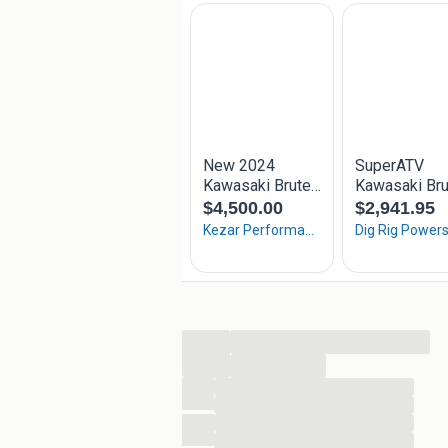
...
...
...
...
...
...