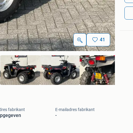
41
res fabrikant
E-mailadres fabrikant
opgegeven
-