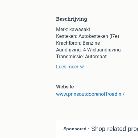
Beschrijving
Merk: kawasaki
Kenteken: Autokenteken (l7e)
Krachtbron: Benzine
Aandrijving: 4-Wielaandrijving
Transmissie: Automaat
Stuurbekrachtiging: Nee
Lees meer
Zitplaatsen: 1-Persoons
- Voorzien van een 2 Cilinder motor 
Website
- Quad is recent voorzien van onderho
www.prinsoutdoorenoffroad.nl/
van te hebben.
- Kmstand: 7360 uren: 451
Prijs is Marge.
Deze advertentie is afkomstig van Agri