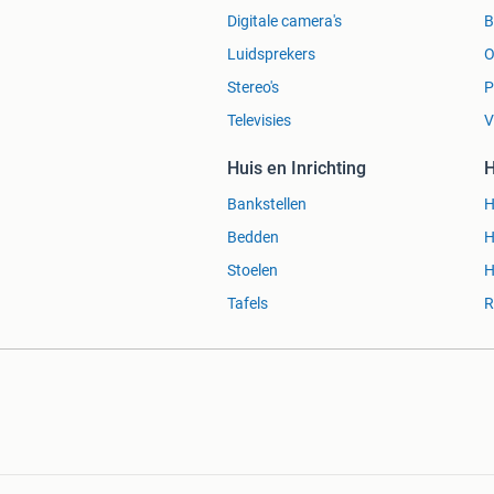
Digitale camera's
Luidsprekers
O
Stereo's
P
Televisies
V
Huis en Inrichting
H
Bankstellen
H
Bedden
H
Stoelen
H
Tafels
R