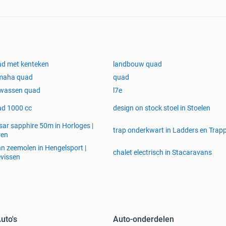
d met kenteken
landbouw quad
maha quad
quad
lwassen quad
l7e
d 1000 cc
design on stock stoel in Stoelen
sar sapphire 50m in Horloges |
trap onderkwart in Ladders en Trap
ren
n zeemolen in Hengelsport |
chalet electrisch in Stacaravans
vissen
uto's
Auto-onderdelen