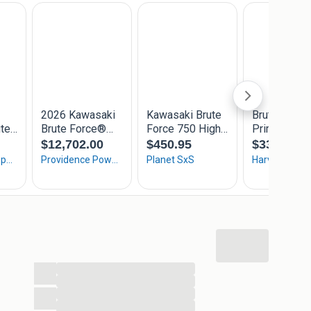
...
...
...
...