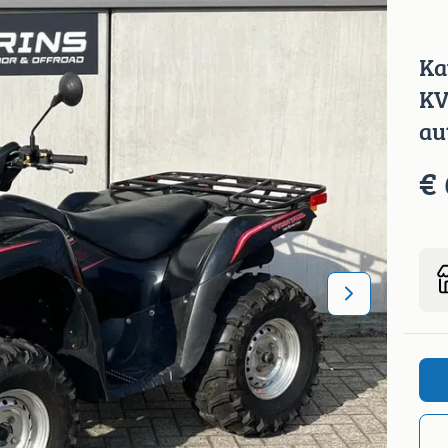
Ka
KV
au
€ 