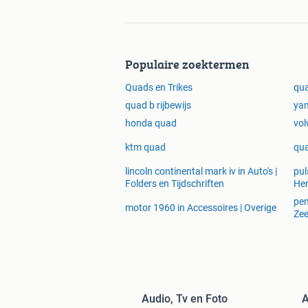
Populaire zoektermen
Quads en Trikes
qua
quad b rijbewijs
ya
honda quad
vo
ktm quad
qua
lincoln continental mark iv in Auto's |
pul
Folders en Tijdschriften
He
pen
motor 1960 in Accessoires | Overige
Zee
Audio, Tv en Foto
A