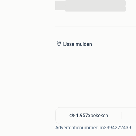
...
...
IJsselmuiden
1.957x
bekeken
Advertentienummer: m2394272439