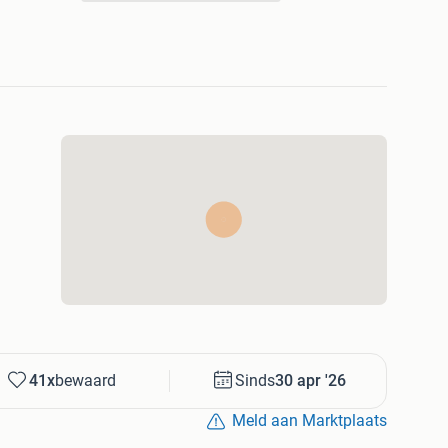
41x
bewaard
Sinds
30 apr '26
Meld aan Marktplaats