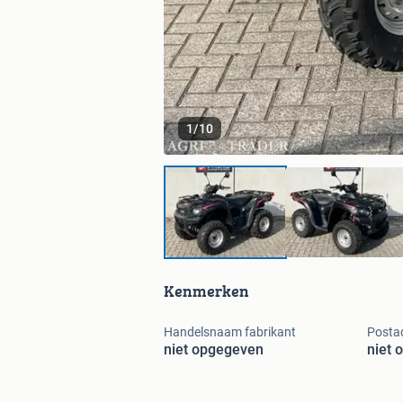
1
/
10
Kenmerken
Handelsnaam fabrikant
Postad
niet opgegeven
niet 