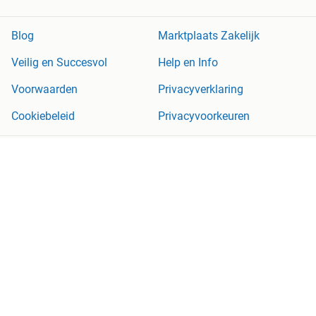
Blog
Marktplaats Zakelijk
Veilig en Succesvol
Help en Info
Voorwaarden
Privacyverklaring
Cookiebeleid
Privacyvoorkeuren
Over Marktplaats
Werken bij
Perskamer
Adevinta
2dehands
2ememain
Sitemap
Marktplaats is, voor zover wettelijk toegestaan, niet aansprakelijk
voor (gevolg)schade die voortkomt uit het gebruik van deze site,
dan wel uit fouten of ontbrekende functionaliteiten op deze site.