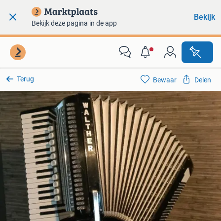
Bekijk
Bekijk deze pagina in de app
Terug
Bewaar
Delen