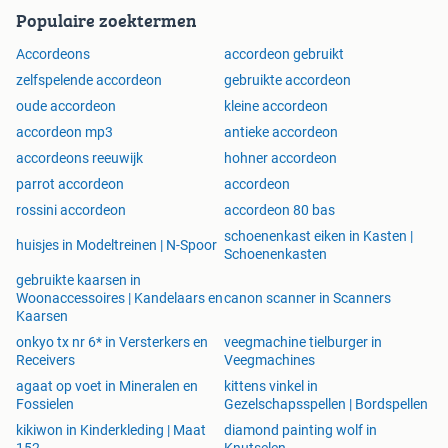
Populaire zoektermen
Accordeons
accordeon gebruikt
zelfspelende accordeon
gebruikte accordeon
oude accordeon
kleine accordeon
accordeon mp3
antieke accordeon
accordeons reeuwijk
hohner accordeon
parrot accordeon
accordeon
rossini accordeon
accordeon 80 bas
schoenenkast eiken in Kasten |
huisjes in Modeltreinen | N-Spoor
Schoenenkasten
gebruikte kaarsen in
Woonaccessoires | Kandelaars en
canon scanner in Scanners
Kaarsen
onkyo tx nr 6* in Versterkers en
veegmachine tielburger in
Receivers
Veegmachines
agaat op voet in Mineralen en
kittens vinkel in
Fossielen
Gezelschapsspellen | Bordspellen
kikiwon in Kinderkleding | Maat
diamond painting wolf in