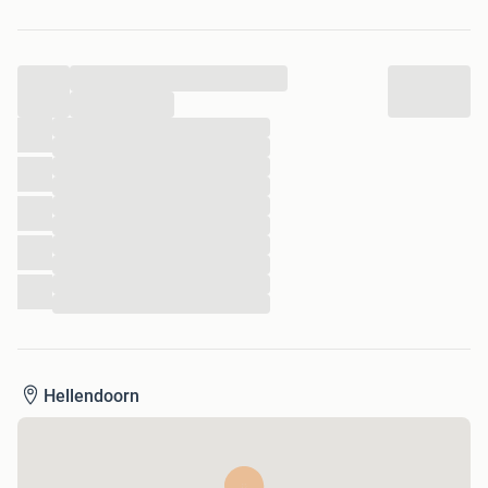
- 96 bassen
- gewicht ca. 10,5 kg
- lichte gebruikers sporen
...
- gemaakt in Duitsland
- incl kist , band en SPECIALE ACCORDEON STANDAARD !
...
- Kan eventueel gebracht worden.
...
...
...
...
...
...
...
...
...
...
Hellendoorn