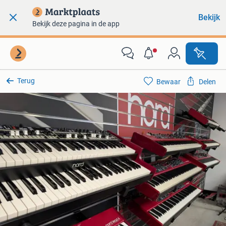
Bekijk
Bekijk deze pagina in de app
Terug
Bewaar
Delen