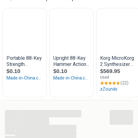
In de winkel staan Roland, Yamaha, Korg, Arturia, Nord,
Kurzweil, Medeli, en veel meer.
Bekijk gerust onze advertenties op marktplaats of op onze
Online Showroom via www.prosq.nl
Ook doen we in tweedehands Gibson, Fender, Martin,
Taylor gitaren.
Prosq Music is uniek!
Wij doen ons werk met liefde en passie!
De enige plek in Nederland waar je 20-30 Nord modellen
kan uitproberen en waar je advies krijgt van een specialist!
Kom en maak een afspraak om onze showroom te
bekijken!
...
We hebben altijd super leuke occasions, b stock,
...
tweedehands en retouren staan! Kom bij Prosq music voor
...
...
leuke deals en persoonlijke service.