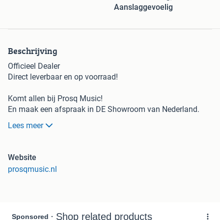
Aanslaggevoelig
Beschrijving
Officieel Dealer
Direct leverbaar en op voorraad!
Komt allen bij Prosq Music!
En maak een afspraak in DE Showroom van Nederland.
Vol van unieke Keyboards/Synthesizers/Digitale Piano's.
Lees meer
Wij zijn Officieel Nord Dealer en hebben een unieke
NORDSHOP in Dedemsvaart. Mooi te combineren met de
Website
gitarenwinkel The Fellowship of The Acoustics, ook in
prosqmusic.nl
Dedemsvaart.
Niet alleen Nord, maar ook Korg Dealer, Ketron Dealer, en
nog veel meer!