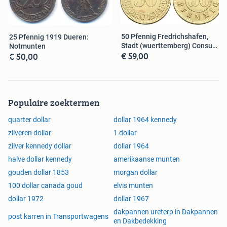
50 Pfennig Fredrichshafen,
25 Pfennig 1919 Dueren:
Stadt (wuerttemberg) Consum
Notmunten
€ 59,00
€ 50,00
Ve...
Populaire zoektermen
quarter dollar
dollar 1964 kennedy
zilveren dollar
1 dollar
zilver kennedy dollar
dollar 1964
halve dollar kennedy
amerikaanse munten
gouden dollar 1853
morgan dollar
100 dollar canada goud
elvis munten
dollar 1972
dollar 1967
dakpannen ureterp in Dakpannen
post karren in Transportwagens
en Dakbedekking