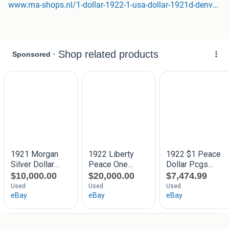
www.ma-shops.nl/1-dollar-1922-1-usa-dollar-1921d-denver,-vorzueglich/stem...
aanbiedingen en artikelen. Kijk op de pagina en gebruik de
zoekfunctie.
Altijd snelle
en
betrouwbare
levering aan huis.
email: info@ma-shops.nl
Tel. 06-8317 0586 (ook voor WhatsApp bericht sturen)
Als U dit item wilt kopen en voor meer informatie
klik op
onderstaande link
: