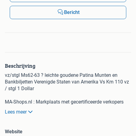
Bericht
Beschrijving
vz/stgl Ms62-63 ? leichte goudene Patina Munten en
Bankbiljetten Verenigde Staten van Amerika Vs Km 110 vz
/ stgl 1 Dollar
MA-Shops.nl : Markplaats met gecertificeerde verkopers
voor munten, goud, bankbiljetten, military, postzegels,
Lees meer
goud, zilver, penningen
U koopt veilig | 100% betrouwbaar - koop op MA-Shops.nl
Website
Naast deze aanbieding heeft MA-Shops.nl nog veel meer