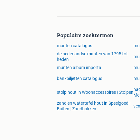
Populaire zoektermen
munten catalogus
mu
de nederlandse munten van 1795 tot
mun
heden
munten album importa
mu
bankbiljetten catalogus
mun
nac
stolp hout in Woonaccessoires | Stolpen
Meu
zand en watertafel hout in Speelgoed |
ven
Buiten | Zandbakken