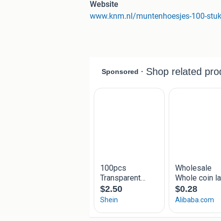
Website
brengen. De Koninklijke Nederlandse 
www.knm.nl/muntenhoesjes-100-stu
circulatiemunten, herdenkingsmunten