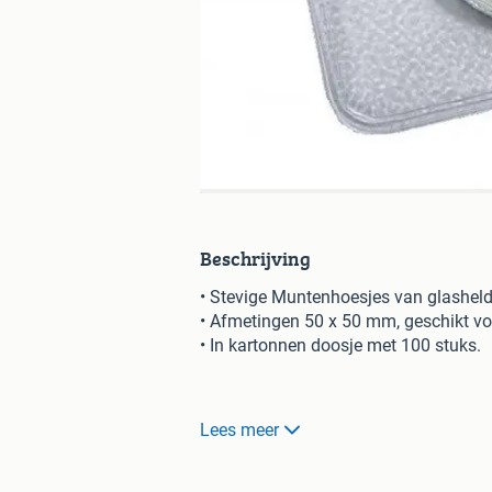
Beschrijving
• Stevige Muntenhoesjes van glashel
• Afmetingen 50 x 50 mm, geschikt v
• In kartonnen doosje met 100 stuks.
De Koninklijke Nederlandse Munt is p
Lees meer
innovatief, internationaal bedrijf in w
traditie. Tot de innovatieve ontwikkel
technieken op munten, waarmee het mo