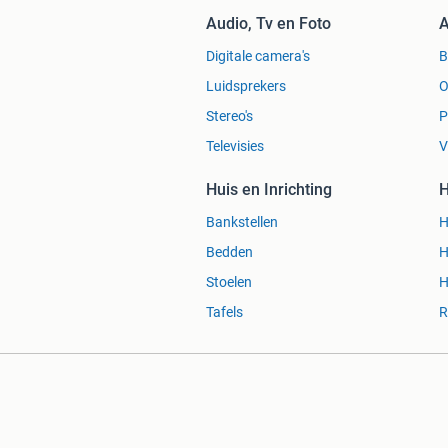
Audio, Tv en Foto
A
Digitale camera's
Luidsprekers
O
Stereo's
P
Televisies
V
Huis en Inrichting
H
Bankstellen
H
Bedden
H
Stoelen
H
Tafels
R