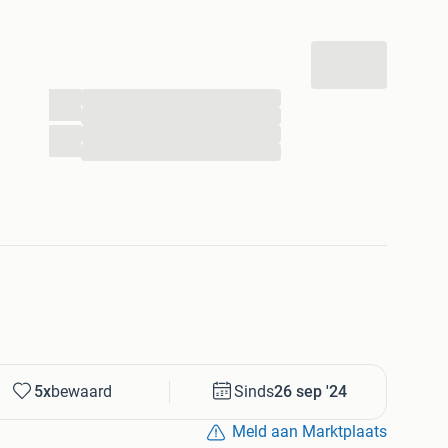
...
...
...
...
5x
bewaard
Sinds
26 sep '24
Meld aan Marktplaats