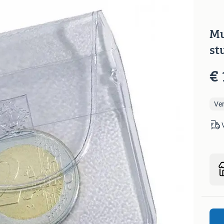
Mu
st
€ 
Ve