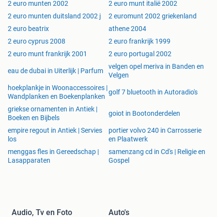
Slovenië 2026 - Ivan Cankar - 2,70 euro
2 euro munten 2002
2 euro munt italië 2002
Slowakije 2026 - Culturele hoofdstad Trenín - 2,70 euro
2 euro munten duitsland 2002 j
2 euromunt 2002 griekenland
Slowakije 2026 - EK winst 1976 - 2,70 euro
2 euro beatrix
athene 2004
Spanje 2026 – Art. 49 Inclusion – 2,90 euro
2 euro cyprus 2008
2 euro frankrijk 1999
Spanje 2026 – Klooster van Poblet – 2,90 euro
2 euro munt frankrijk 2001
2 euro portugal 2002
2025
velgen opel meriva in Banden en
eau de dubai in Uiterlijk | Parfum
Velgen
Andorra 2025 - Lammergier - coincard - 19,00 euro
Andorra 2025 - Spelen Kleine Staten - coincard - 19,00 euro
hoekplankje in Woonaccessoires |
golf 7 bluetooth in Autoradio's
Wandplanken en Boekenplanken
België 2025 - Spa Francorchamps - coincard - 9,75 euro
Duitsland 2025 – 35 jaar Eenheid - serie ADFGJ - 12,50
griekse ornamenten in Antiek |
goiot in Bootonderdelen
Boeken en Bijbels
euro
Duitsland 2025 – 35 jaar Eenheid - losse munt - 2,70 euro
empire regout in Antiek | Servies
portier volvo 240 in Carrosserie
los
en Plaatwerk
Estland 2025 - Estse taal - 2,70 euro
Finland 2025 - Fins-Zweedse atletiekspelen - coincard -
menggas fles in Gereedschap |
samenzang cd in Cd's | Religie en
Lasapparaten
Gospel
10,25 euro
Litouwen - verdediging van Litouwen - 2,70 euro
Litouwen 2025 - Mažoji Lietuva - 2,70 euro
Luxemburg 2025 – Groothertog Henri – UNC – 7,75 euro
Luxemburg 2025 – Schuman verklaring – UNC – 7,75 euro
Audio, Tv en Foto
Auto's
Malta 2025 - Maltese Os - blister - 23,00 euro