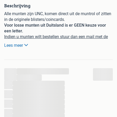
Beschrijving
Alle munten zijn UNC, komen direct uit de muntrol of zitten
in de originele blisters/coincards.
Voor losse munten uit Duitsland is er GEEN keuze voor
een letter.
Indien u munten wilt bestellen stuur dan een mail met de
gewenste munten naar onderstaand mailadres:
Lees meer
ludo-mp@mailfence.com
Laatste aanpassingen:
...
Ierland 2026 - Voorzitter vd EU - 3,25 euro
Kroatië 2026 - 100 jr Kroatische radio - 9,25 euro
...
Luxemburg 2026 – Troonbestijging Guillaume – 8,00 euro
...
...
Luxemburg 2026 – Troonbestijging Guillaume – coincard
...
- 32,50 euro
...
Luxemburg 2026 – Uitreiking Karel de Grote prijs – 8,00
...
euro
...
Luxemburg 2026 – Uitreiking Karel de Grote prijs –
...
...